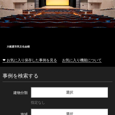
大船渡市民文化会館
❤ お気に入り保存した事例を見る
お気に入り機能について
事例を検索する
選択
建物分類
指定なし
選択
地域