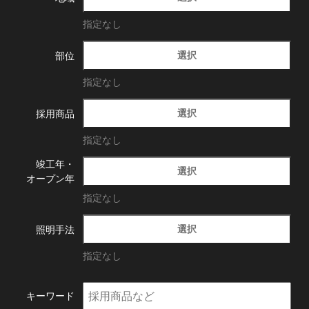
指定なし
選択
部位
指定なし
選択
採用商品
指定なし
竣工年・
選択
オープン年
指定なし
選択
照明手法
指定なし
キーワード