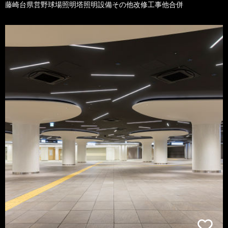
藤崎台県営野球場照明塔照明設備その他改修工事他合併