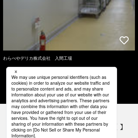
わらべやデリカ株式会社 入間工場
1
2
3
4
5
パナソニックの電気設備 SNSアカウント