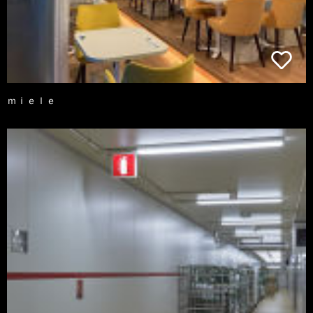
ｍｉｅｌｅ