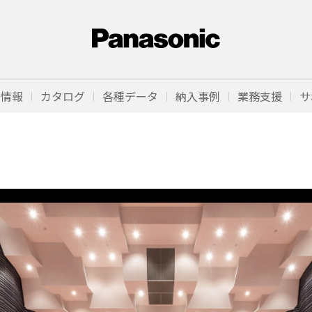
品情報
カタログ
各種データ
納入事例
業務支援
サ