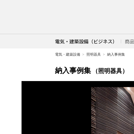
電気・建築設備（ビジネス）
商
電気・建築設備
照明器具
納入事例集
納入事例集
（照明器具）