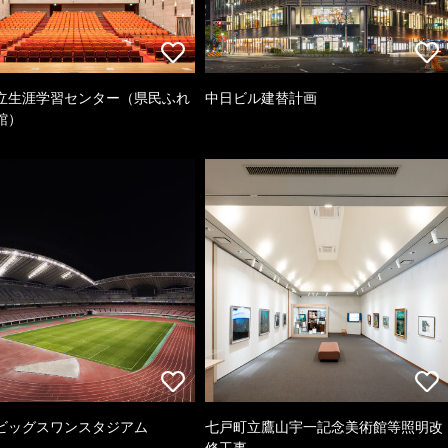
立生涯学習センター（県民ふれ
中日ビル建替計画
館）
ビッグスワンスタジアム
七戸町立鷹山宇一記念美術館等照明改
修工事