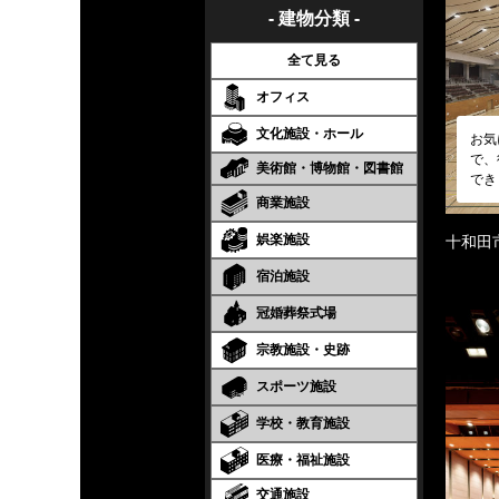
- 建物分類 -
全て見る
オフィス
文化施設・ホール
お気
で、
美術館・博物館・図書館
でき
商業施設
娯楽施設
十和田
宿泊施設
冠婚葬祭式場
宗教施設・史跡
スポーツ施設
学校・教育施設
医療・福祉施設
交通施設