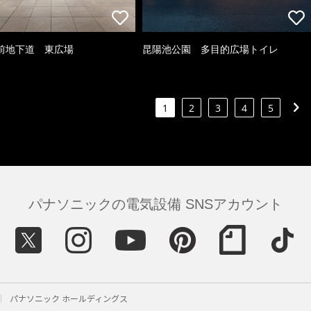
前地下道 東広場
昆陽池公園 多目的広場トイレ
1
2
3
4
5
パナソニックの電気設備 SNSアカウント
パナソニック ホールディングス