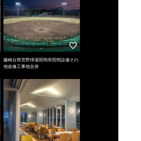
藤崎台県営野球場照明塔照明設備その
他改修工事他合併