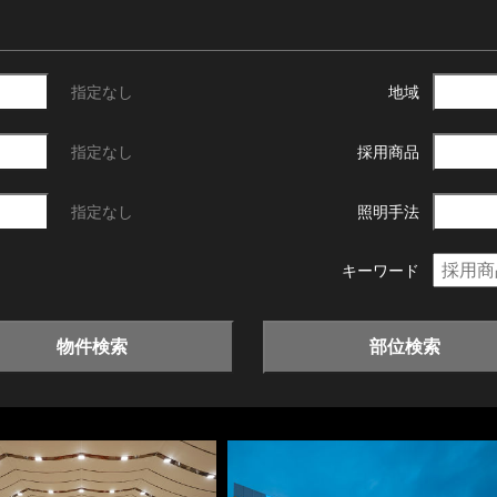
指定なし
地域
指定なし
採用商品
指定なし
照明手法
キーワード
物件検索
部位検索