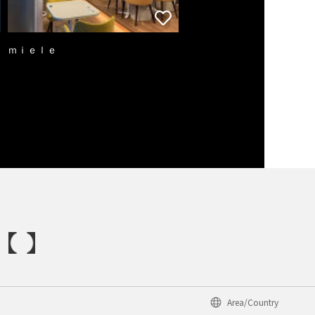
ｍｉｅｌｅ
Area/Country