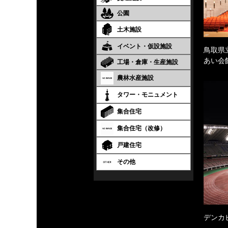
公園
土木施設
イベント・仮設施設
鳥取県
あい会
工場・倉庫・生産施設
農林水産施設
タワー・モニュメント
集合住宅
集合住宅（改修）
戸建住宅
その他
デンカ