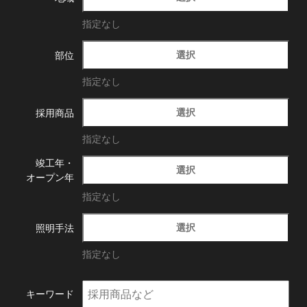
指定なし
選択
部位
指定なし
選択
採用商品
指定なし
竣工年・
選択
オープン年
指定なし
選択
照明手法
指定なし
キーワード