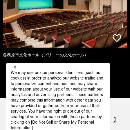
各務原市文化ホール（プリニーの文化ホール）
1
2
3
4
5
パナソニックの電気設備 SNSアカウント