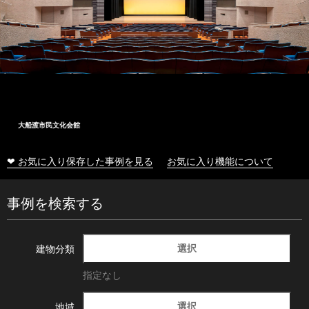
大船渡市民文化会館
❤ お気に入り保存した事例を見る
お気に入り機能について
事例を検索する
選択
建物分類
指定なし
選択
地域