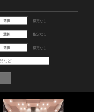
選択
指定なし
選択
指定なし
選択
指定なし