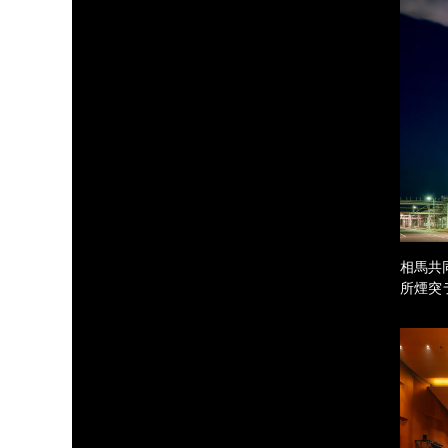
相馬共
所煙突