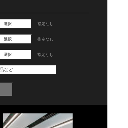
選択
指定なし
選択
指定なし
選択
指定なし