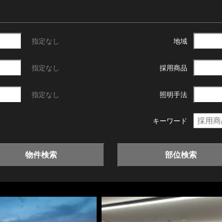
指定なし
地域
指定なし
採用商品
指定なし
照明手法
キーワード
物件検索
部位検索