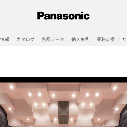
品情報
カタログ
各種データ
納入事例
業務支援
サ