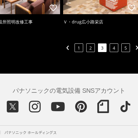
役所照明改修工事
Ｖ・drug広小路栄店
1
2
3
4
5
パナソニックの電気設備 SNSアカウント
パナソニック ホールディングス