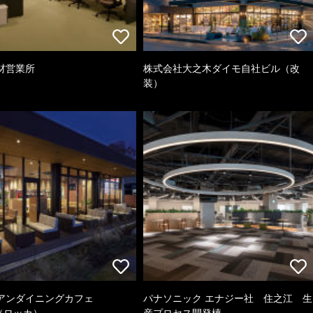
材営業所
株式会社大之木ダイモ自社ビル（改
装）
アンダイニングカフェ
パナソニック エナジー社 住之江 生
a（ロッカ）
産プロセス開発棟