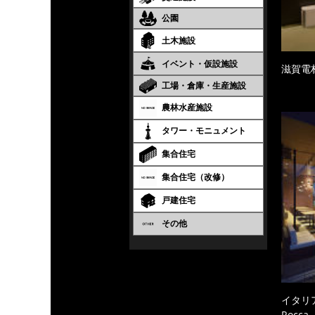
公園
土木施設
イベント・仮設施設
滋賀電
工場・倉庫・生産施設
農林水産施設
タワー・モニュメント
集合住宅
集合住宅（改修）
戸建住宅
その他
イタリ
Rocc