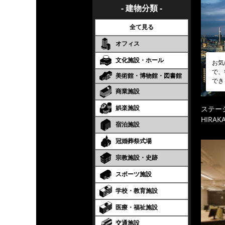
- 建物分類 -
全て見る
オフィス
文化施設・ホール
お気
で、
美術館・博物館・図書館
でき
商業施設
娯楽施設
ステーシ
HIRAKA
宿泊施設
冠婚葬祭式場
宗教施設・史跡
スポーツ施設
学校・教育施設
医療・福祉施設
交通施設