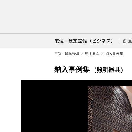
電気・建築設備（ビジネス）
商
電気・建築設備
照明器具
納入事例集
納入事例集
（照明器具）