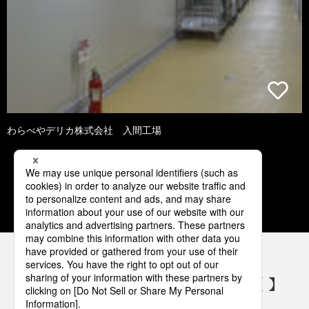
わらべやデリカ株式会社 入間工場
1
2
3
4
5
パナソニックの電気設備 SNSアカウント