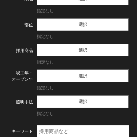
指定なし
選択
部位
指定なし
選択
採用商品
指定なし
竣工年・
選択
オープン年
指定なし
選択
照明手法
指定なし
キーワード