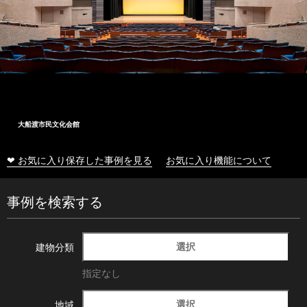
大船渡市民文化会館
❤ お気に入り保存した事例を見る
お気に入り機能について
事例を検索する
選択
建物分類
指定なし
選択
地域