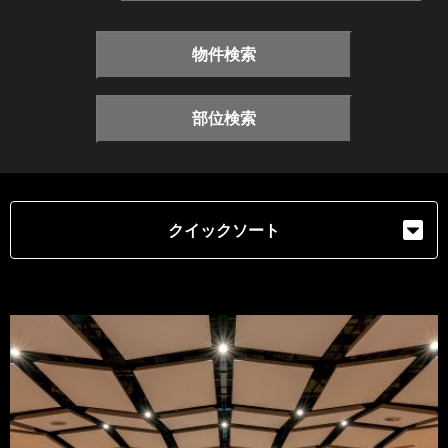
物件検索
部位検索
クイックソート