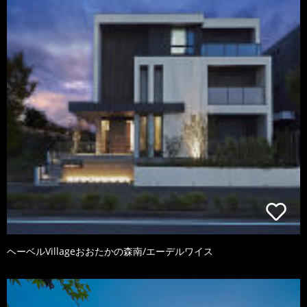
ヘーベルVillageおおたかの森南/エーデルワイス