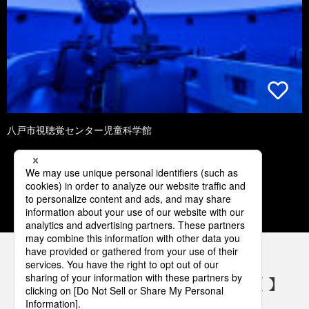
八戸市視聴覚センター児童科学館
1
2
3
4
5
パナソニックの電気設備 SNSアカウント