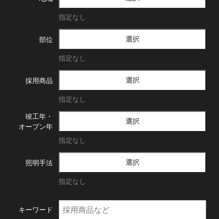
指定なし
選択
部位
指定なし
選択
採用商品
指定なし
竣工年・
選択
オープン年
指定なし
選択
照明手法
指定なし
キーワード