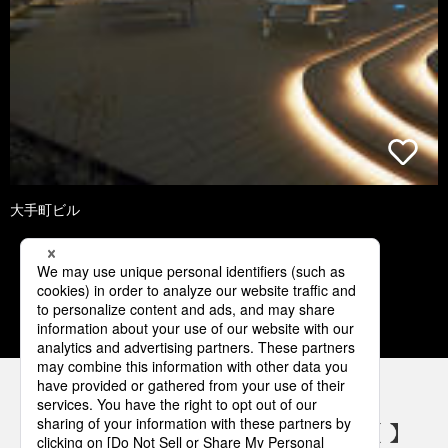
大手町ビル
1
2
3
4
5
パナソニックの電気設備 SNSアカウント