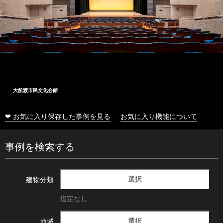
大船渡市民文化会館
❤ お気に入り保存した事例を見る
お気に入り機能について
事例を検索する
選択
建物分類
指定なし
選択
地域