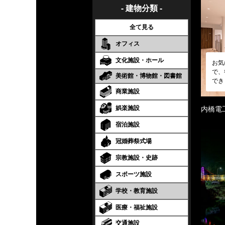
- 建物分類 -
全て見る
オフィス
文化施設・ホール
お気
で、
美術館・博物館・図書館
でき
商業施設
娯楽施設
内橋電
宿泊施設
冠婚葬祭式場
宗教施設・史跡
スポーツ施設
学校・教育施設
医療・福祉施設
交通施設