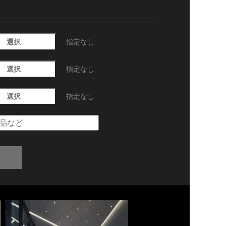
選択
指定なし
選択
指定なし
選択
指定なし