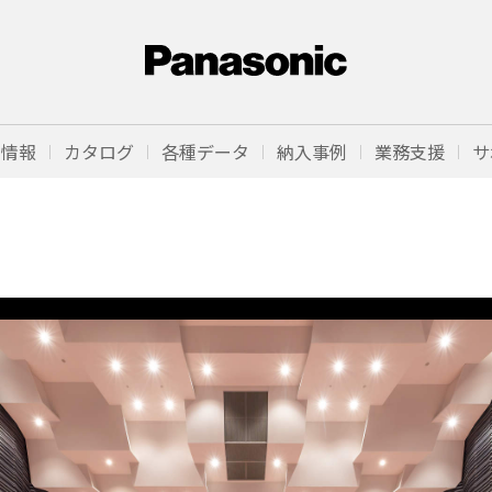
品情報
カタログ
各種データ
納入事例
業務支援
サ