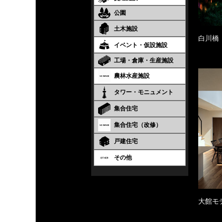
公園
土木施設
白川橋
イベント・仮設施設
工場・倉庫・生産施設
農林水産施設
タワー・モニュメント
集合住宅
集合住宅（改修）
戸建住宅
その他
大館モ