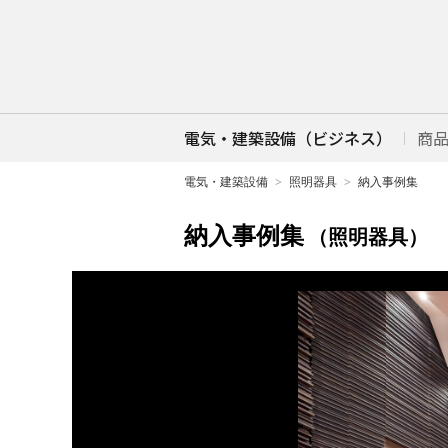
電気・建築設備（ビジネス）
商
電気・建築設備
照明器具
納入事例集
納入事例集
（照明器具）