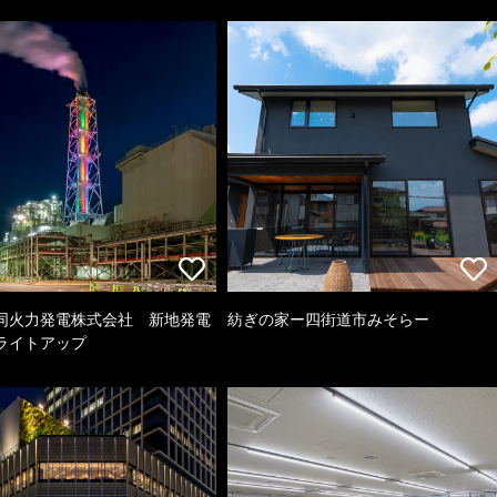
同火力発電株式会社 新地発電
紡ぎの家ー四街道市みそらー
ライトアップ