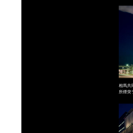
相馬共
所煙突