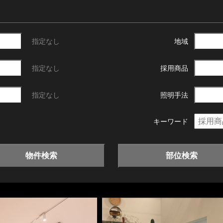
指定なし
地域
指定なし
採用商品
指定なし
照明手法
キーワード
物件検索
部位検索