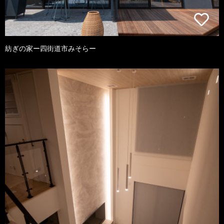
紡ぎの家ー四街道市みそらー