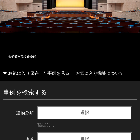
大船渡市民文化会館
❤ お気に入り保存した事例を見る
お気に入り機能について
事例を検索する
選択
建物分類
指定なし
選択
地域