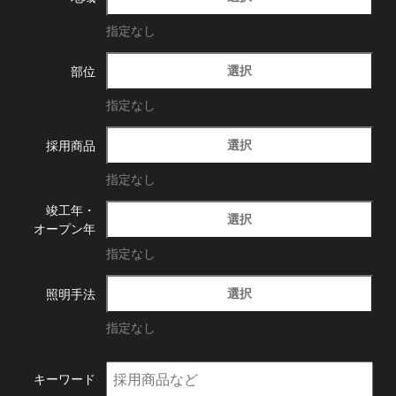
指定なし
選択
部位
指定なし
選択
採用商品
指定なし
竣工年・
選択
オープン年
指定なし
選択
照明手法
指定なし
キーワード