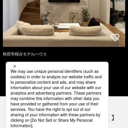
秋田市桜台モデルハウス
1
2
3
4
5
パナソニックの電気設備 SNSアカウント