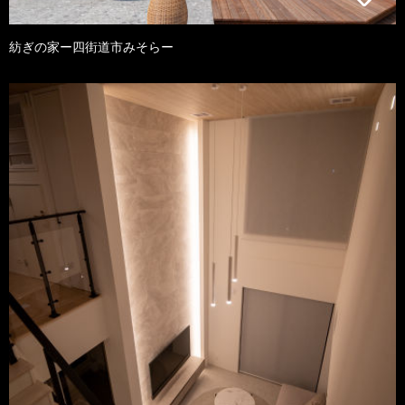
紡ぎの家ー四街道市みそらー