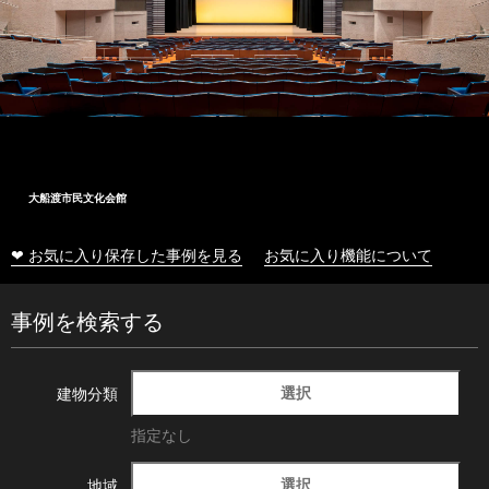
大船渡市民文化会館
❤ お気に入り保存した事例を見る
お気に入り機能について
事例を検索する
選択
建物分類
指定なし
選択
地域