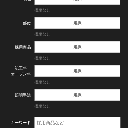
指定なし
選択
部位
指定なし
選択
採用商品
指定なし
竣工年・
選択
オープン年
指定なし
選択
照明手法
指定なし
キーワード