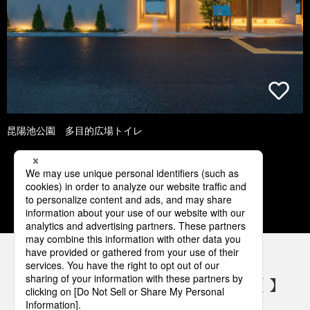
昆陽池公園 多目的広場トイレ
1
2
3
4
5
パナソニックの電気設備 SNSアカウント