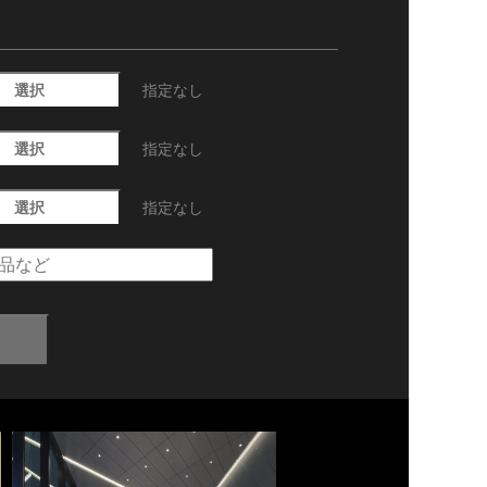
選択
指定なし
選択
指定なし
選択
指定なし