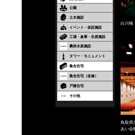
公園
土木施設
白川橋
イベント・仮設施設
工場・倉庫・生産施設
農林水産施設
タワー・モニュメント
集合住宅
集合住宅（改修）
戸建住宅
その他
鳥取県
あい会