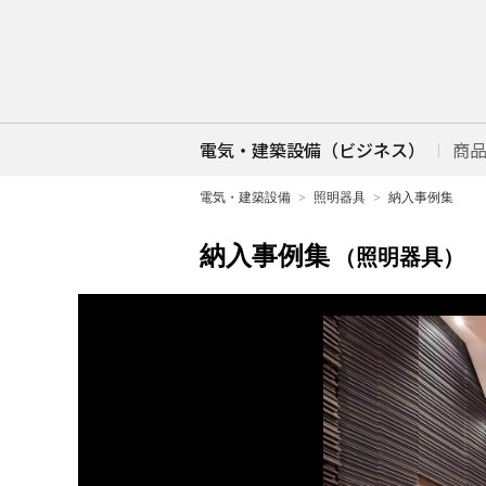
電気・建築設備（ビジネス）
商
電気・建築設備
照明器具
納入事例集
納入事例集
（照明器具）