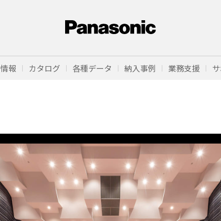
品情報
カタログ
各種データ
納入事例
業務支援
サ