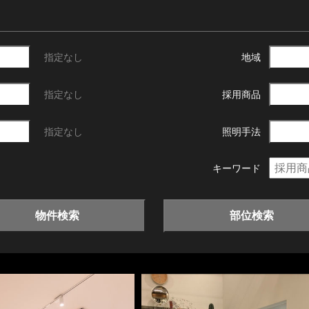
指定なし
地域
指定なし
採用商品
指定なし
照明手法
キーワード
物件検索
部位検索