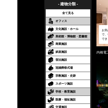
- 建物分類 -
全て見る
オフィス
文化施設・ホール
お気
で、
美術館・博物館・図書館
でき
商業施設
娯楽施設
内橋電
宿泊施設
冠婚葬祭式場
宗教施設・史跡
スポーツ施設
学校・教育施設
医療・福祉施設
交通施設