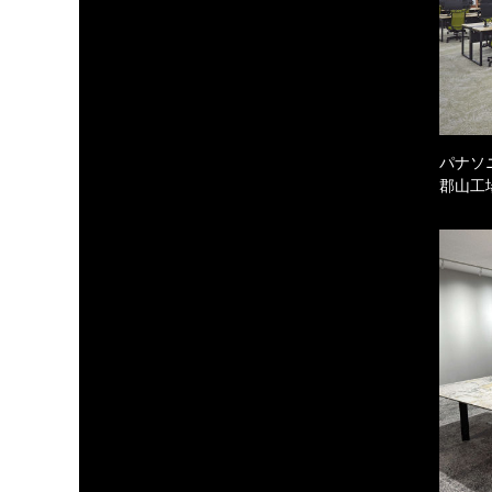
パナソ
郡山工