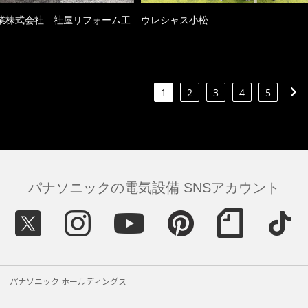
業株式会社 社屋リフォーム工
ウレシャス小松
1
2
3
4
5
パナソニックの電気設備 SNSアカウント
パナソニック ホールディングス