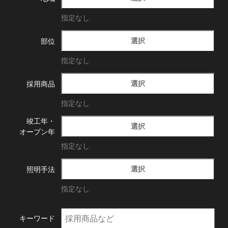
指定なし
選択
部位
指定なし
選択
採用商品
指定なし
竣工年・
選択
オープン年
指定なし
選択
照明手法
指定なし
キーワード