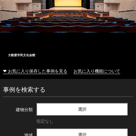
大船渡市民文化会館
❤ お気に入り保存した事例を見る
お気に入り機能について
事例を検索する
選択
建物分類
指定なし
選択
地域