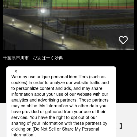
千葉県市川市 ぴあぱーく妙典
1
2
3
4
5
パナソニックの電気設備 SNSアカウント