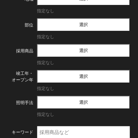
指定なし
選択
部位
指定なし
選択
採用商品
指定なし
竣工年・
選択
オープン年
指定なし
選択
照明手法
指定なし
キーワード