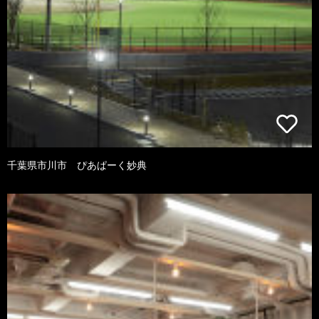
千葉県市川市 ぴあぱーく妙典