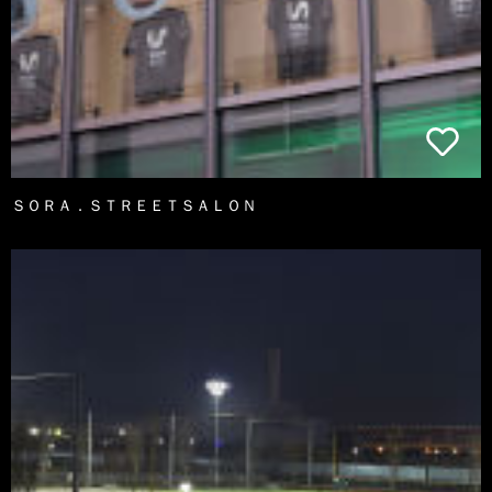
ＳＯＲＡ．ＳＴＲＥＥＴＳＡＬＯＮ