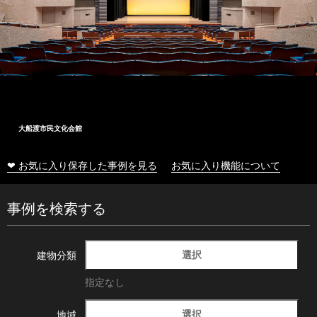
大船渡市民文化会館
❤ お気に入り保存した事例を見る
お気に入り機能について
事例を検索する
選択
建物分類
指定なし
選択
地域