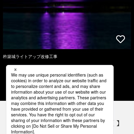
杵築城ライトアップ改修工事
3
4
5
6
7
パナソニックの電気設備 SNSアカウント