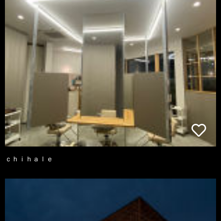
ｃｈｉｈａｌｅ