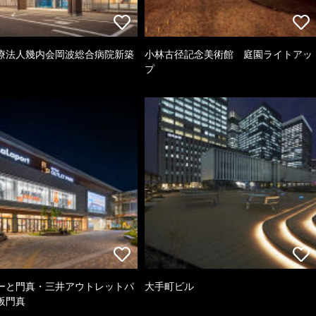
療法人幾内会岡波総合病院新築
小林古径記念美術館 庭園ライトアッ
プ
ーと門真・三井アウトレットパ
大手町ビル
阪門真