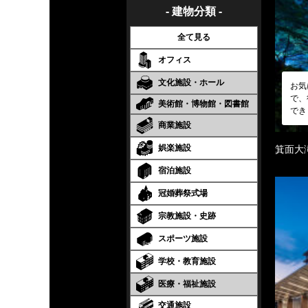
- 建物分類 -
全て見る
オフィス
文化施設・ホール
お気
で、
美術館・博物館・図書館
でき
商業施設
娯楽施設
箕面大
宿泊施設
冠婚葬祭式場
宗教施設・史跡
スポーツ施設
学校・教育施設
医療・福祉施設
交通施設