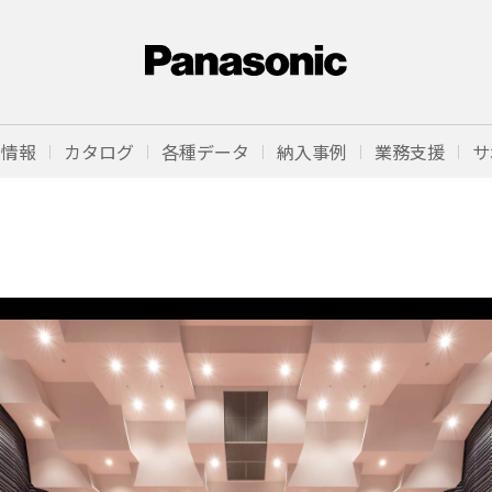
品情報
カタログ
各種データ
納入事例
業務支援
サ