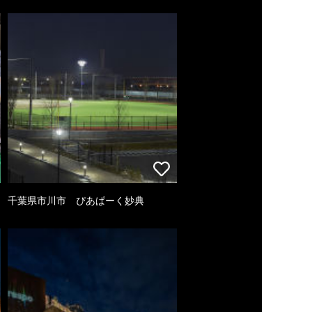
千葉県市川市 ぴあぱーく妙典