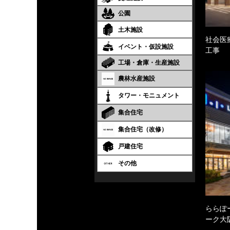
公園
土木施設
社会医
イベント・仮設施設
工事
工場・倉庫・生産施設
農林水産施設
タワー・モニュメント
集合住宅
集合住宅（改修）
戸建住宅
その他
ららぽ
ーク大