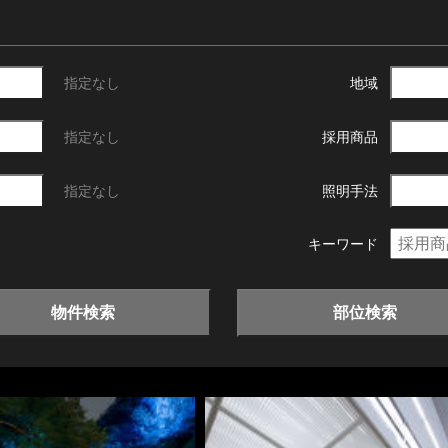
指定なし
地域
指定なし
採用商品
指定なし
照明手法
キーワード
物件検索
部位検索