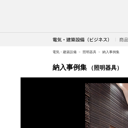
電気・建築設備（ビジネス）
商
電気・建築設備
照明器具
納入事例集
納入事例集
（照明器具）