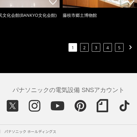
文化会館(BANKYO文化会館)
藤枝市郷土博物館
1
2
3
4
5
パナソニックの電気設備 SNSアカウント
パナソニック ホールディングス