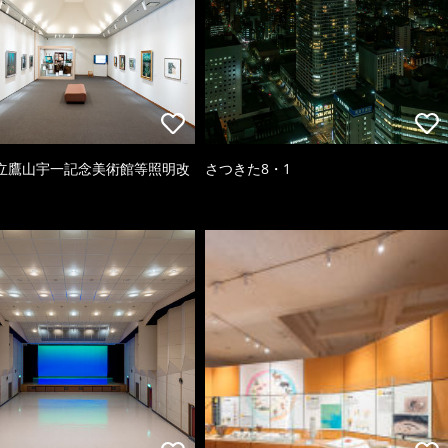
立鷹山宇一記念美術館等照明改
さつきた8・1