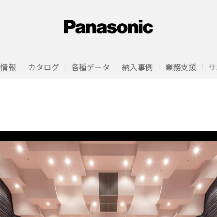
品情報
カタログ
各種データ
納入事例
業務支援
サ