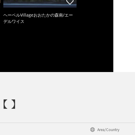
ヘーベルVillageおおたかの森南/エー
デルワイス
Area/Country