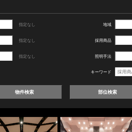
指定なし
地域
指定なし
採用商品
指定なし
照明手法
キーワード
物件検索
部位検索