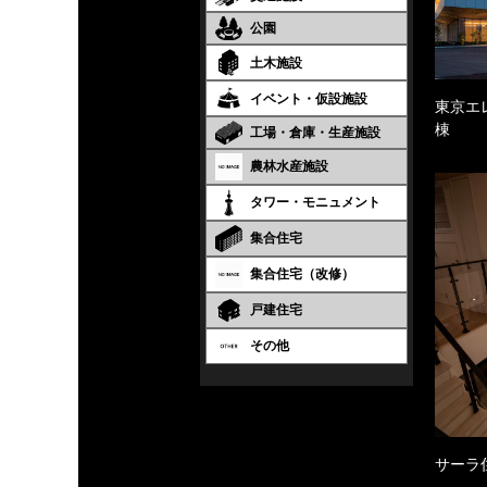
公園
土木施設
イベント・仮設施設
東京エ
棟
工場・倉庫・生産施設
農林水産施設
タワー・モニュメント
集合住宅
集合住宅（改修）
戸建住宅
その他
サーラ