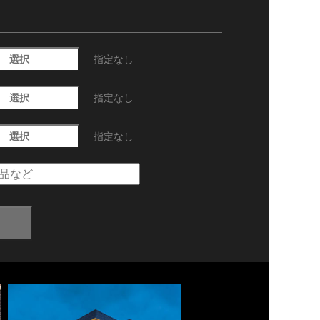
選択
指定なし
選択
指定なし
選択
指定なし