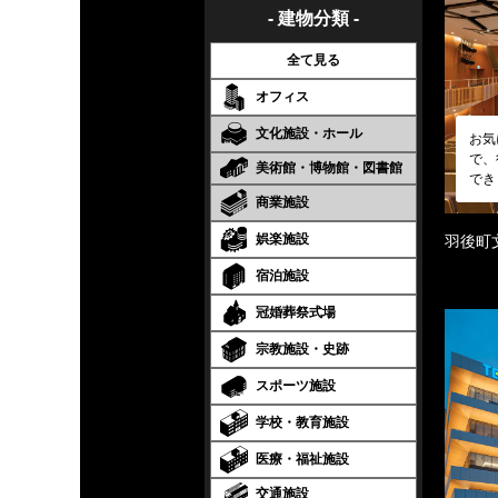
- 建物分類 -
全て見る
オフィス
文化施設・ホール
お気
で、
美術館・博物館・図書館
でき
商業施設
娯楽施設
羽後町
宿泊施設
冠婚葬祭式場
宗教施設・史跡
スポーツ施設
学校・教育施設
医療・福祉施設
交通施設