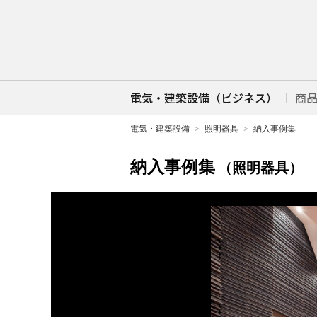
電気・建築設備（ビジネス）
商
電気・建築設備
照明器具
納入事例集
納入事例集
（照明器具）