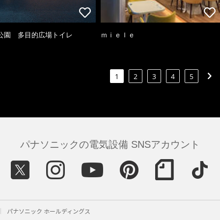
公園 多目的広場トイレ
ｍｉｅｌｅ
1
2
3
4
5
パナソニックの電気設備 SNSアカウント
パナソニック ホールディングス