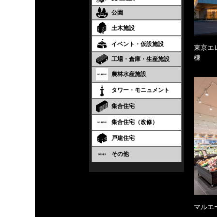
公園
土木施設
イベント・仮設施設
東京エ
棟
工場・倉庫・生産施設
農林水産施設
タワー・モニュメント
集合住宅
集合住宅（改修）
戸建住宅
その他
マルエ