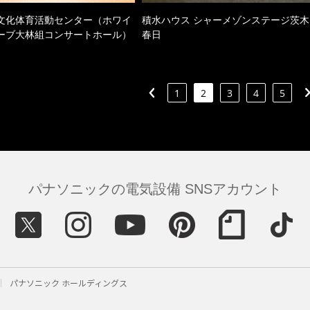
文化体育活動センター（ホワイ
積水ハウス シャーメゾンステージ茨木
ーブ大林組コンサートホール）
春日
1
2
3
4
5
パナソニックの電気設備 SNSアカウント
パナソニック ホールディングス