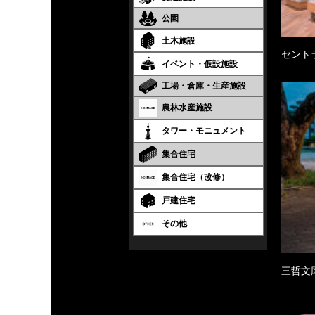
公園
土木施設
セント
イベント・仮設施設
工場・倉庫・生産施設
農林水産施設
タワー・モニュメント
集合住宅
集合住宅（改修）
戸建住宅
その他
三哲文