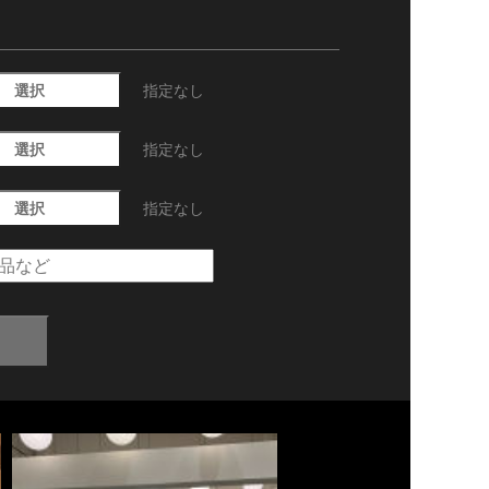
選択
指定なし
選択
指定なし
選択
指定なし