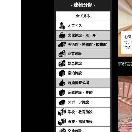
- 建物分類 -
全て見る
オフィス
文化施設・ホール
お気
で、
美術館・博物館・図書館
でき
商業施設
娯楽施設
宇都宮
宿泊施設
冠婚葬祭式場
宗教施設・史跡
スポーツ施設
学校・教育施設
医療・福祉施設
交通施設