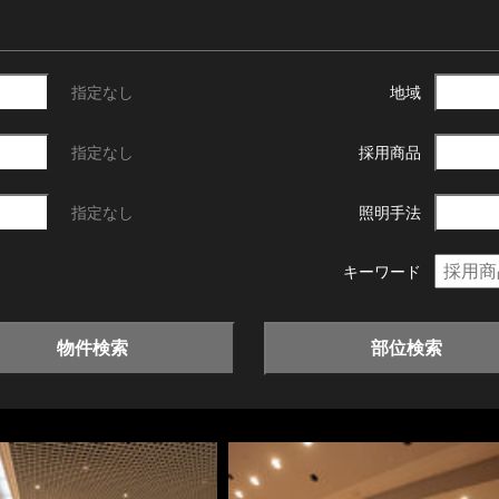
指定なし
地域
指定なし
採用商品
指定なし
照明手法
キーワード
物件検索
部位検索