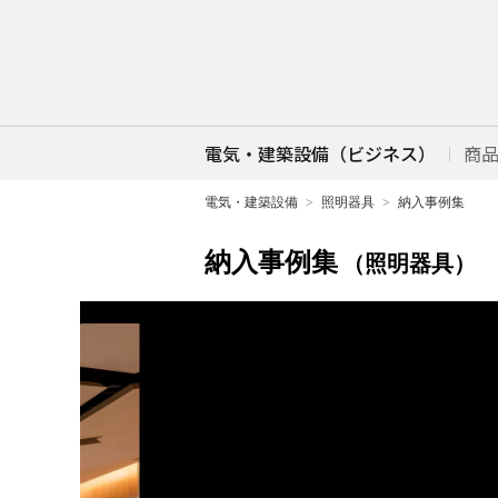
電気・建築設備（ビジネス）
商
電気・建築設備
照明器具
納入事例集
納入事例集
（照明器具）