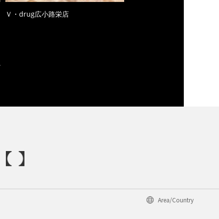
Ｖ・drug広小路栄店
Area/Country