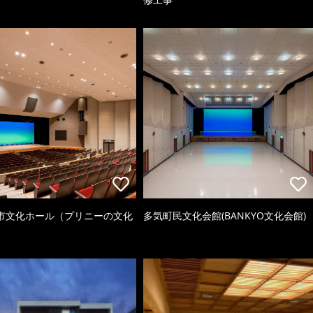
市文化ホール（プリニーの文化
多気町民文化会館(BANKYO文化会館)
）