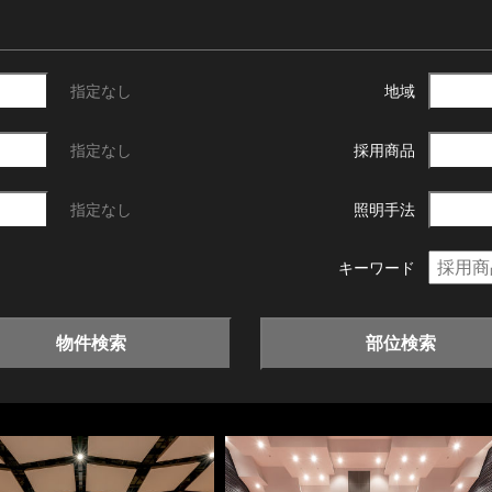
指定なし
地域
指定なし
採用商品
指定なし
照明手法
キーワード
物件検索
部位検索