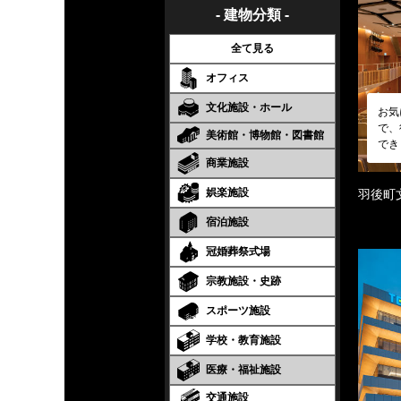
- 建物分類 -
全て見る
オフィス
文化施設・ホール
お気
で、
美術館・博物館・図書館
でき
商業施設
娯楽施設
羽後町
宿泊施設
冠婚葬祭式場
宗教施設・史跡
スポーツ施設
学校・教育施設
医療・福祉施設
交通施設