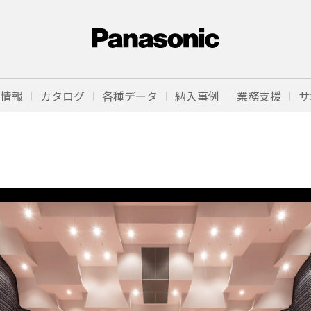
品情報
カタログ
各種データ
納入事例
業務支援
サ