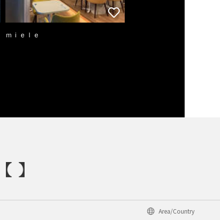
ｍｉｅｌｅ
Area/Country