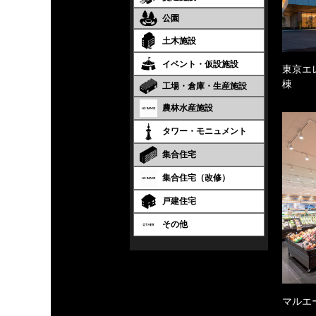
公園
土木施設
イベント・仮設施設
東京エ
棟
工場・倉庫・生産施設
農林水産施設
タワー・モニュメント
集合住宅
集合住宅（改修）
戸建住宅
その他
マルエ