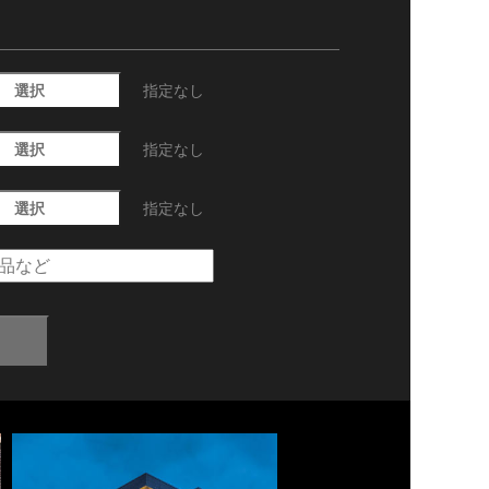
選択
指定なし
選択
指定なし
選択
指定なし