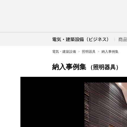
電気・建築設備（ビジネス）
商
電気・建築設備
照明器具
納入事例集
納入事例集
（照明器具）