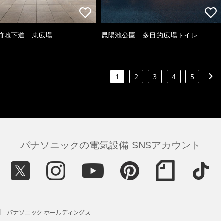
前地下道 東広場
昆陽池公園 多目的広場トイレ
1
2
3
4
5
パナソニックの電気設備 SNSアカウント
パナソニック ホールディングス