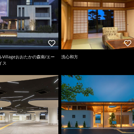
Villageおおたかの森南/エー
洗心和方
イス