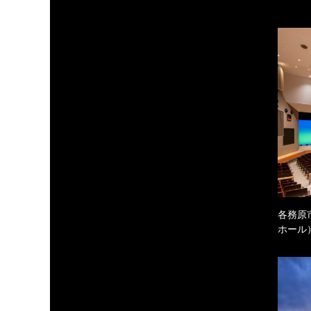
各務原
ホール