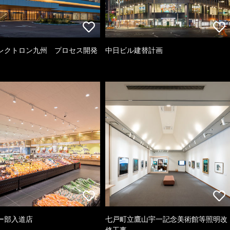
レクトロン九州 プロセス開発
中日ビル建替計画
ー部入道店
七戸町立鷹山宇一記念美術館等照明改
修工事