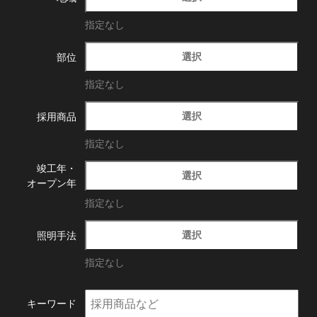
指定なし
選択
部位
指定なし
選択
採用商品
指定なし
竣工年・
選択
オープン年
指定なし
選択
照明手法
指定なし
キーワード