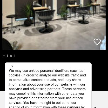
ｍｉｅｌ
3
4
5
6
7
パナソニックの電気設備 SNSアカウント