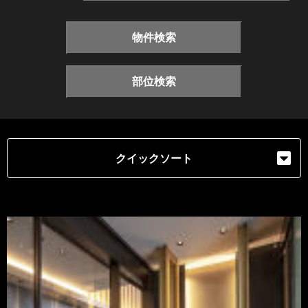
物件検索
部位検索
クイックソート