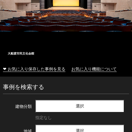
大船渡市民文化会館
❤ お気に入り保存した事例を見る
お気に入り機能について
事例を検索する
選択
建物分類
指定なし
選択
地域