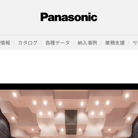
品情報
カタログ
各種データ
納入事例
業務支援
サ