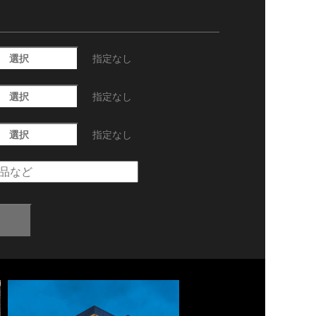
選択
指定なし
選択
指定なし
選択
指定なし