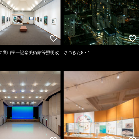
立鷹山宇一記念美術館等照明改
さつきた8・1