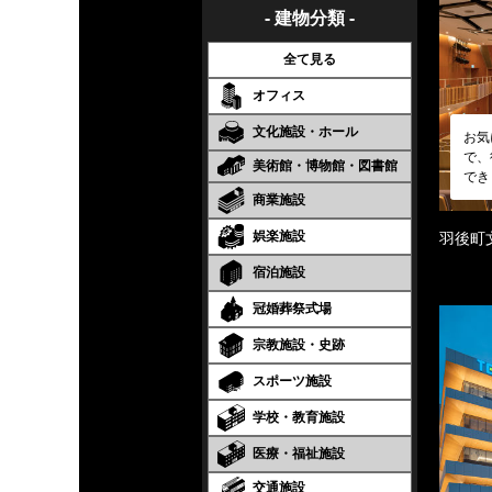
- 建物分類 -
全て見る
オフィス
文化施設・ホール
お気
で、
美術館・博物館・図書館
でき
商業施設
娯楽施設
羽後町
宿泊施設
冠婚葬祭式場
宗教施設・史跡
スポーツ施設
学校・教育施設
医療・福祉施設
交通施設