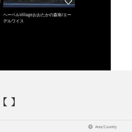
ヘーベルVillageおおたかの森南/エー
デルワイス
Area/Country