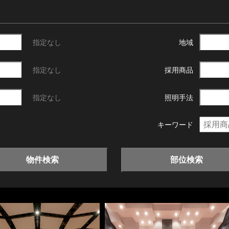
指定なし
地域
指定なし
採用商品
指定なし
照明手法
キーワード
物件検索
部位検索