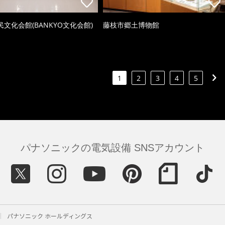
文化会館(BANKYO文化会館)
藤枝市郷土博物館
1
2
3
4
5
パナソニックの電気設備 SNSアカウント
パナソニック ホールディングス