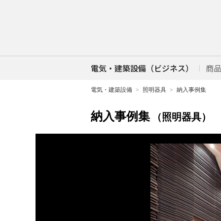
電気・建築設備（ビジネス）
商
電気・建築設備
照明器具
納入事例集
納入事例集
（照明器具）