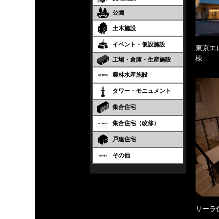
公園
土木施設
イベント・仮設施設
東京エ
棟
工場・倉庫・生産施設
農林水産施設
タワー・モニュメント
集合住宅
集合住宅（改修）
戸建住宅
その他
サーラ