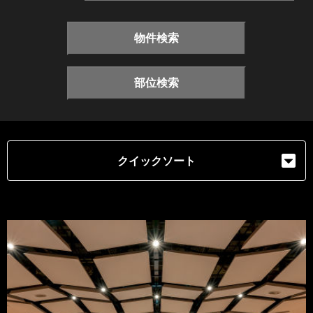
物件検索
部位検索
クイックソート