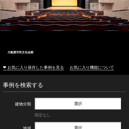
大船渡市民文化会館
❤ お気に入り保存した事例を見る
お気に入り機能について
事例を検索する
選択
建物分類
指定なし
選択
地域