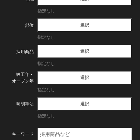
指定なし
選択
部位
指定なし
選択
採用商品
指定なし
竣工年・
選択
オープン年
指定なし
選択
照明手法
指定なし
キーワード