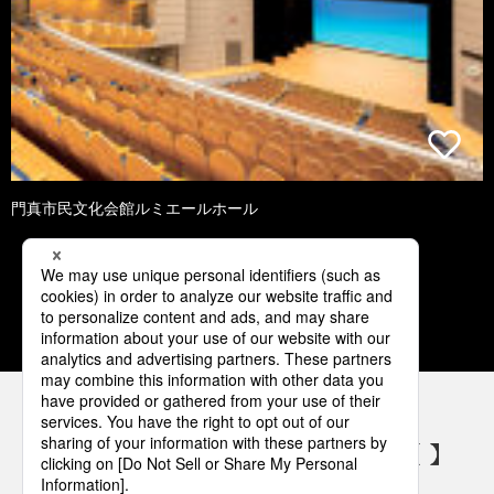
門真市民文化会館ルミエールホール
1
2
3
4
5
パナソニックの電気設備 SNSアカウント