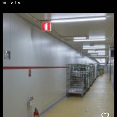
ｍｉｅｌｅ