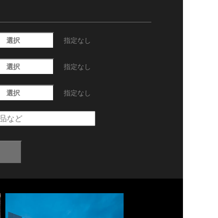
選択
指定なし
選択
指定なし
選択
指定なし