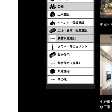
公園
土木施設
イベント・仮設施設
中日ビ
工場・倉庫・生産施設
農林水産施設
タワー・モニュメント
集合住宅
集合住宅（改修）
戸建住宅
その他
七戸町
修工事