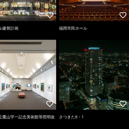
ル建替計画
福岡市民ホール
立鷹山宇一記念美術館等照明改
さつきた8・1