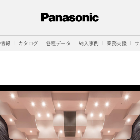
品情報
カタログ
各種データ
納入事例
業務支援
サ