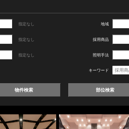
指定なし
地域
指定なし
採用商品
指定なし
照明手法
キーワード
物件検索
部位検索