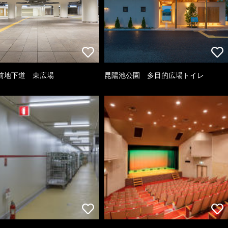
前地下道 東広場
昆陽池公園 多目的広場トイレ