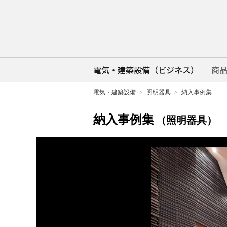
電気・建築設備（ビジネス）
商
電気・建築設備
照明器具
納入事例集
納入事例集
（照明器具）