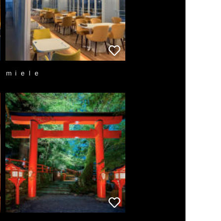
ｍｉｅｌｅ