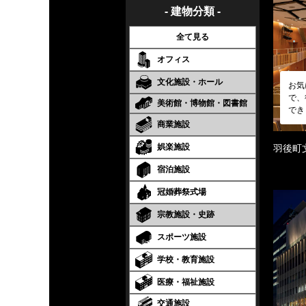
- 建物分類 -
全て見る
オフィス
文化施設・ホール
お気
で、
美術館・博物館・図書館
でき
商業施設
娯楽施設
羽後町
宿泊施設
冠婚葬祭式場
宗教施設・史跡
スポーツ施設
学校・教育施設
医療・福祉施設
交通施設