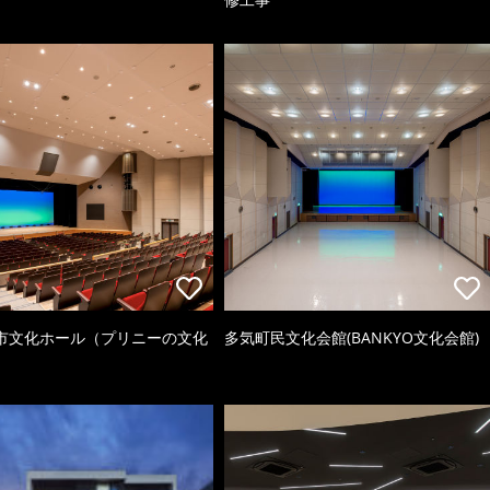
市文化ホール（プリニーの文化
多気町民文化会館(BANKYO文化会館)
）