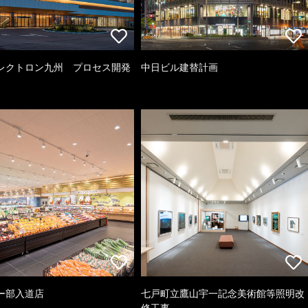
レクトロン九州 プロセス開発
中日ビル建替計画
ー部入道店
七戸町立鷹山宇一記念美術館等照明改
修工事