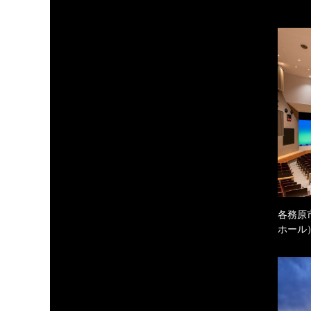
各務原
ホール