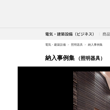
電気・建築設備（ビジネス）
商
電気・建築設備
照明器具
納入事例集
納入事例集
（照明器具）