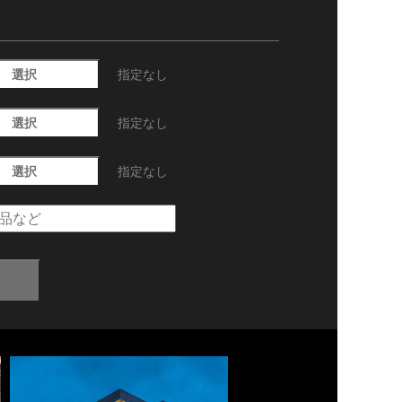
選択
指定なし
選択
指定なし
選択
指定なし