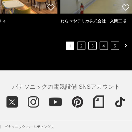
ｌｅ
わらべやデリカ株式会社 入間工場
1
2
3
4
5
パナソニックの電気設備 SNSアカウント
パナソニック ホールディングス