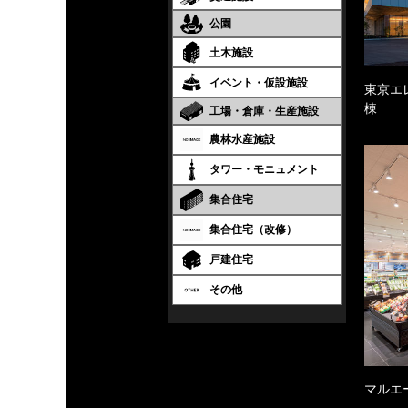
公園
土木施設
イベント・仮設施設
東京エ
棟
工場・倉庫・生産施設
農林水産施設
タワー・モニュメント
集合住宅
集合住宅（改修）
戸建住宅
その他
マルエ