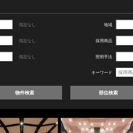
指定なし
地域
指定なし
採用商品
指定なし
照明手法
キーワード
物件検索
部位検索