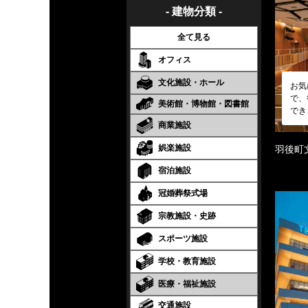
- 建物分類 -
全て見る
オフィス
文化施設・ホール
お気
で、
美術館・博物館・図書館
でき
商業施設
娯楽施設
羽後町
宿泊施設
冠婚葬祭式場
宗教施設・史跡
スポーツ施設
学校・教育施設
医療・福祉施設
交通施設