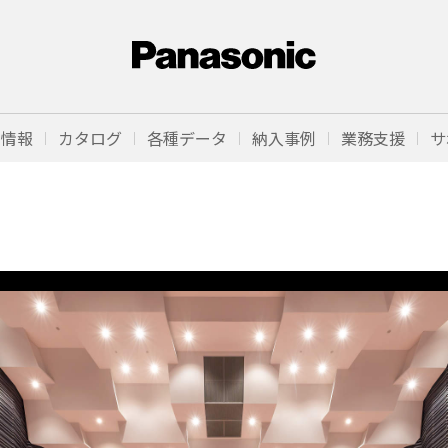
品情報
カタログ
各種データ
納入事例
業務支援
サ