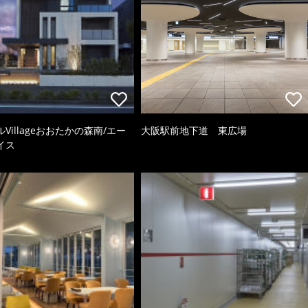
Villageおおたかの森南/エー
大阪駅前地下道 東広場
イス