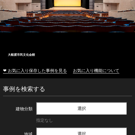
大船渡市民文化会館
❤ お気に入り保存した事例を見る
お気に入り機能について
事例を検索する
選択
建物分類
指定なし
選択
地域