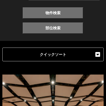
物件検索
部位検索
クイックソート