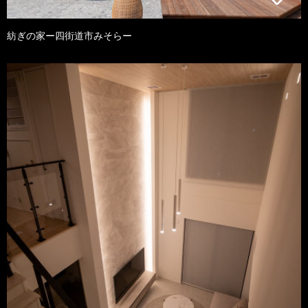
紡ぎの家ー四街道市みそらー