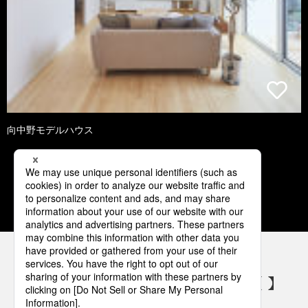
向中野モデルハウス
1
2
3
4
5
パナソニックの電気設備 SNSアカウント