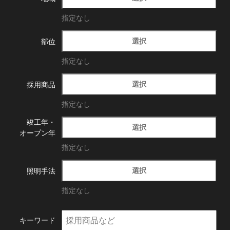
指定なし
選択
部位
指定なし
選択
採用商品
指定なし
竣工年・
選択
オープン年
指定なし
選択
照明手法
指定なし
キーワード