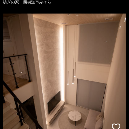
紡ぎの家ー四街道市みそらー