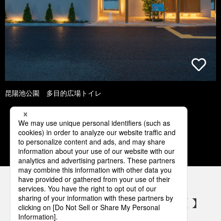
昆陽池公園 多目的広場トイレ
1
2
3
4
5
パナソニックの電気設備 SNSアカウント