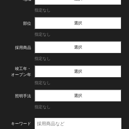
指定なし
選択
部位
指定なし
選択
採用商品
指定なし
竣工年・
選択
オープン年
指定なし
選択
照明手法
指定なし
キーワード