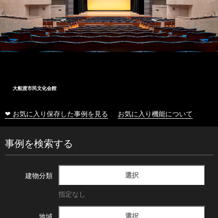
大船渡市民文化会館
❤ お気に入り保存した事例を見る
お気に入り機能について
事例を検索する
選択
建物分類
指定なし
選択
地域