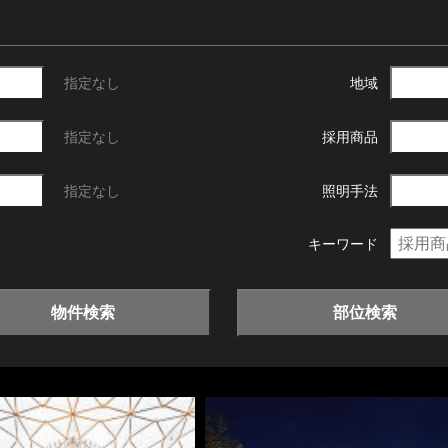
指定なし
地域
指定なし
採用商品
指定なし
照明手法
キーワード
物件検索
部位検索