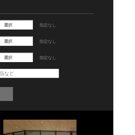
選択
指定なし
選択
指定なし
選択
指定なし