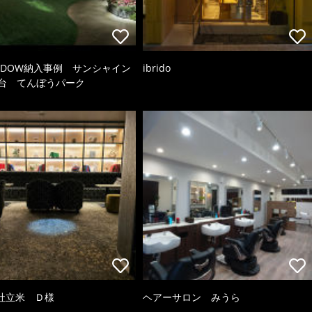
HADOW納入事例 サンシャイン
ibrido
望台 てんぼうパーク
社立米 Ｄ様
ヘアーサロン みうら