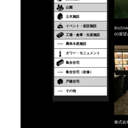
公園
土木施設
イベント・仮設施設
BioS
60展
工場・倉庫・生産施設
農林水産施設
タワー・モニュメント
集合住宅
集合住宅（改修）
戸建住宅
その他
株式会