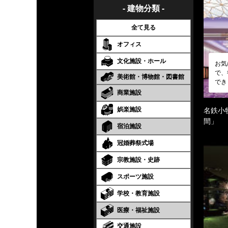
- 建物分類 -
全て見る
オフィス
文化施設・ホール
お気
で、
美術館・博物館・図書館
でき
商業施設
娯楽施設
名鉄小
間」
宿泊施設
冠婚葬祭式場
宗教施設・史跡
スポーツ施設
学校・教育施設
医療・福祉施設
交通施設