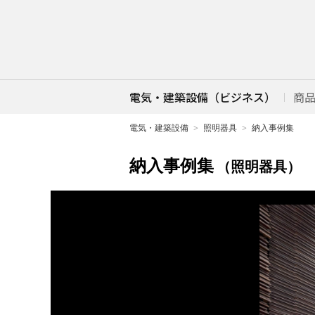
電気・建築設備（ビジネス）
商
電気・建築設備
照明器具
納入事例集
納入事例集
（照明器具）