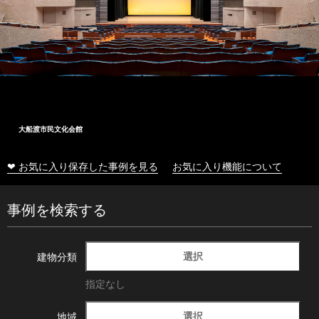
大船渡市民文化会館
❤ お気に入り保存した事例を見る
お気に入り機能について
事例を検索する
選択
建物分類
指定なし
選択
地域