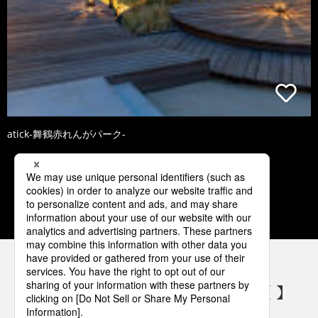
atick-舞鶴赤れんがパーク-
1
2
3
4
5
パナソニックの電気設備 SNSアカウント