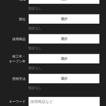
指定なし
選択
部位
指定なし
選択
採用商品
指定なし
竣工年・
選択
オープン年
指定なし
選択
照明手法
指定なし
キーワード