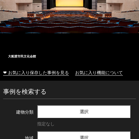
大船渡市民文化会館
❤ お気に入り保存した事例を見る
お気に入り機能について
事例を検索する
選択
建物分類
指定なし
選択
地域