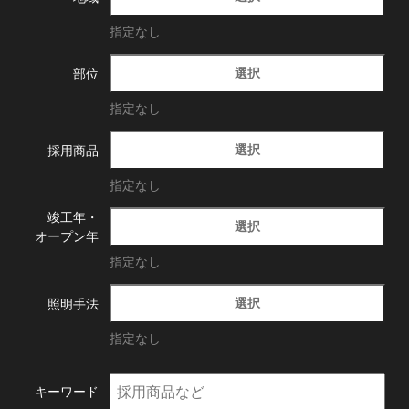
指定なし
選択
部位
指定なし
選択
採用商品
指定なし
竣工年・
選択
オープン年
指定なし
選択
照明手法
指定なし
キーワード