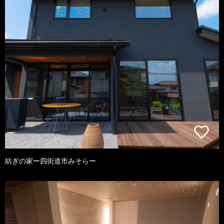
紡ぎの家ー四街道市みそらー