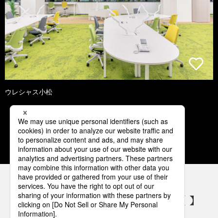
ウレシャス小松
1
2
3
4
5
パナソニックの電気設備 SNSアカウント