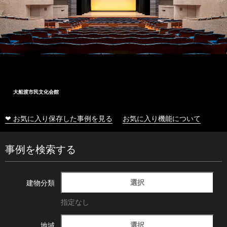
大船渡市民文化会館
❤ お気に入り保存した事例を見る
お気に入り機能について
事例を検索する
選択
建物分類
指定なし
選択
地域