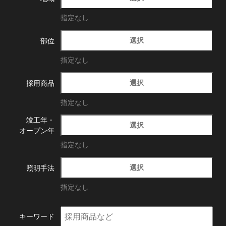
指定なし
選択
部位
指定なし
選択
採用商品
指定なし
竣工年・
選択
オープン年
指定なし
選択
照明手法
指定なし
キーワード