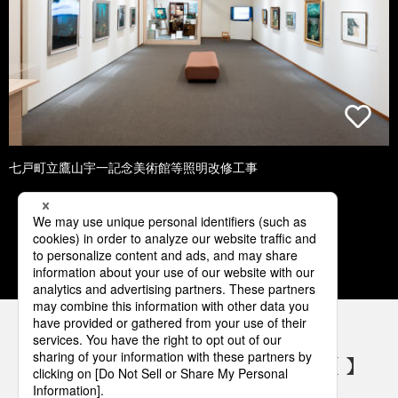
七戸町立鷹山宇一記念美術館等照明改修工事
1
2
3
4
5
パナソニックの電気設備 SNSアカウント