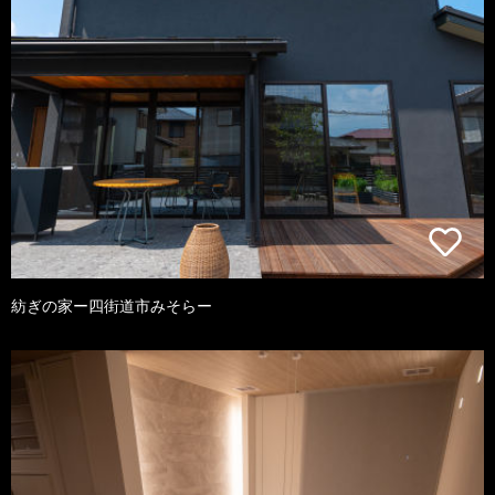
紡ぎの家ー四街道市みそらー