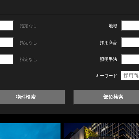
指定なし
地域
指定なし
採用商品
指定なし
照明手法
キーワード
物件検索
部位検索