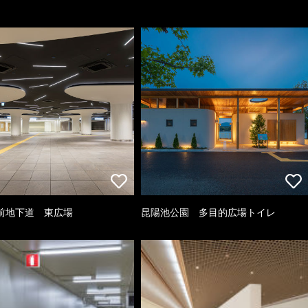
前地下道 東広場
昆陽池公園 多目的広場トイレ