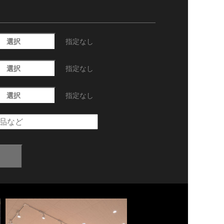
選択
指定なし
選択
指定なし
選択
指定なし