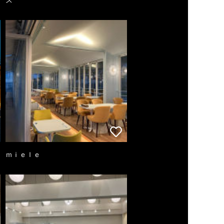
ｍｉｅｌｅ