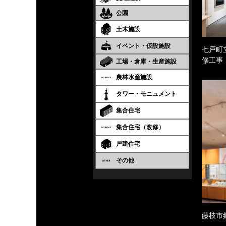
公園
土木施設
イベント・仮設施設
七戸町
修工事
工場・倉庫・生産施設
農林水産施設
タワー・モニュメント
集合住宅
集合住宅（改修）
戸建住宅
その他
藤枝市