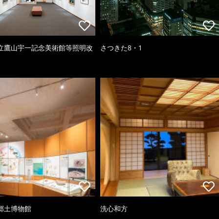
立鷹山宇一記念美術館等照明改
さつきた8・1
郷土博物館
洗心和方