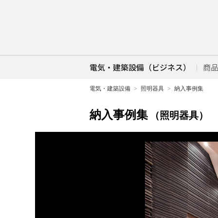
電気・建築設備（ビジネス）
商
電気・建築設備
照明器具
納入事例集
納入事例集
（照明器具）