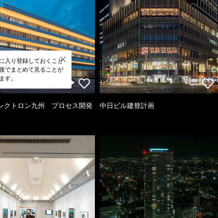
に入り登録しておくこと
後でまとめて見ることが
ます。
レクトロン九州 プロセス開発
中日ビル建替計画