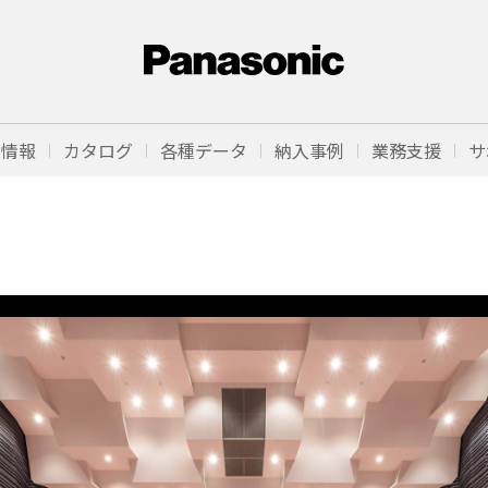
品情報
カタログ
各種データ
納入事例
業務支援
サ