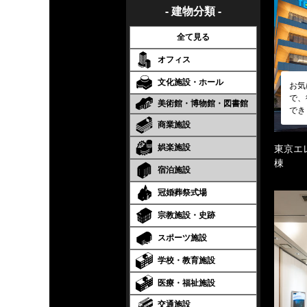
- 建物分類 -
全て見る
オフィス
文化施設・ホール
お気
で、
美術館・博物館・図書館
でき
商業施設
娯楽施設
東京エ
棟
宿泊施設
冠婚葬祭式場
宗教施設・史跡
スポーツ施設
学校・教育施設
医療・福祉施設
交通施設