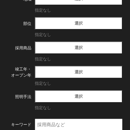
指定なし
選択
部位
指定なし
選択
採用商品
指定なし
竣工年・
選択
オープン年
指定なし
選択
照明手法
指定なし
キーワード