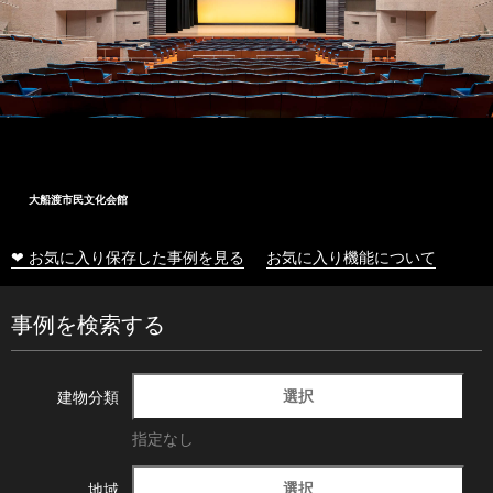
大船渡市民文化会館
❤ お気に入り保存した事例を見る
お気に入り機能について
事例を検索する
選択
建物分類
指定なし
選択
地域