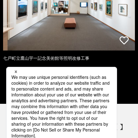
七戸町立鷹山宇一記念美術館等照明改修工事
1
2
3
4
5
パナソニックの電気設備 SNSアカウント