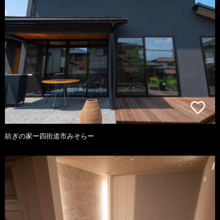
紡ぎの家ー四街道市みそらー