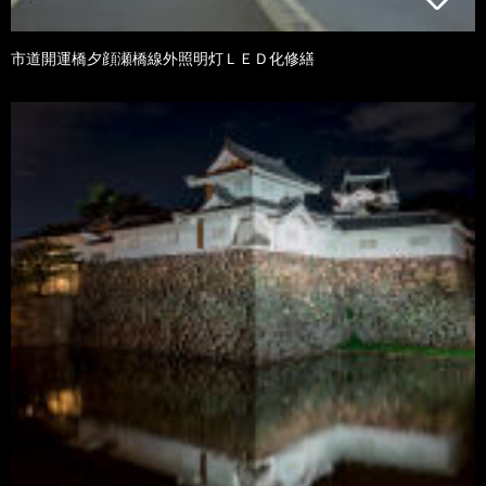
市道開運橋夕顔瀬橋線外照明灯ＬＥＤ化修繕