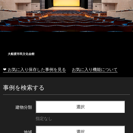
大船渡市民文化会館
❤ お気に入り保存した事例を見る
お気に入り機能について
事例を検索する
選択
建物分類
指定なし
選択
地域