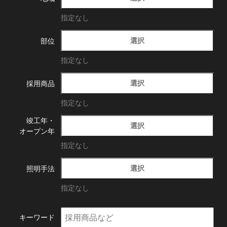
指定なし
選択
部位
指定なし
選択
採用商品
指定なし
竣工年・
選択
オープン年
指定なし
選択
照明手法
指定なし
キーワード