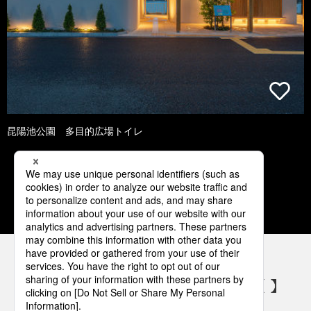
昆陽池公園 多目的広場トイレ
1
2
3
4
5
パナソニックの電気設備 SNSアカウント