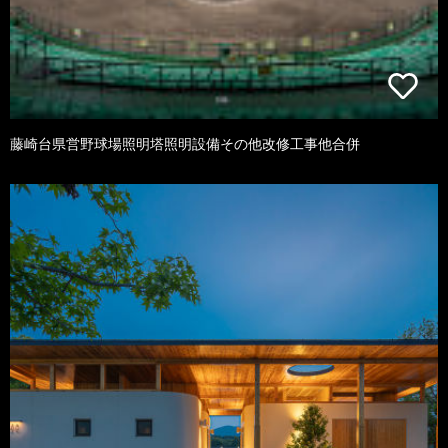
藤崎台県営野球場照明塔照明設備その他改修工事他合併