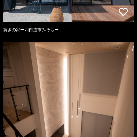
紡ぎの家ー四街道市みそらー