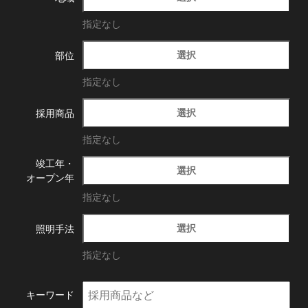
指定なし
選択
部位
指定なし
選択
採用商品
指定なし
竣工年・
選択
オープン年
指定なし
選択
照明手法
指定なし
キーワード