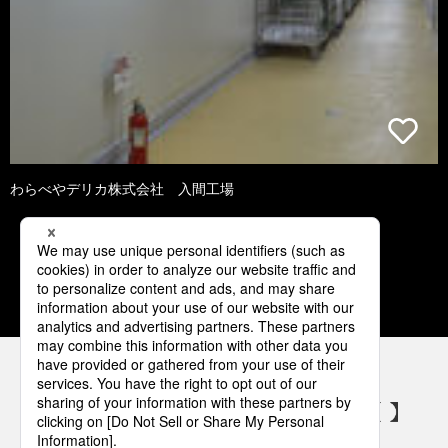
わらべやデリカ株式会社 入間工場
1
2
3
4
5
パナソニックの電気設備 SNSアカウント