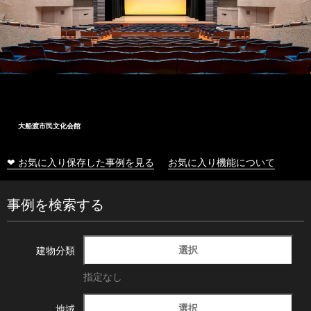
大船渡市民文化会館
❤ お気に入り保存した事例を見る
お気に入り機能について
事例を検索する
選択
建物分類
指定なし
選択
地域