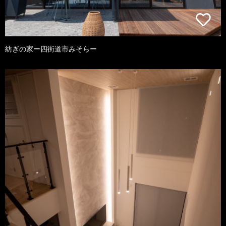
紡ぎの家ー四街道市みそらー