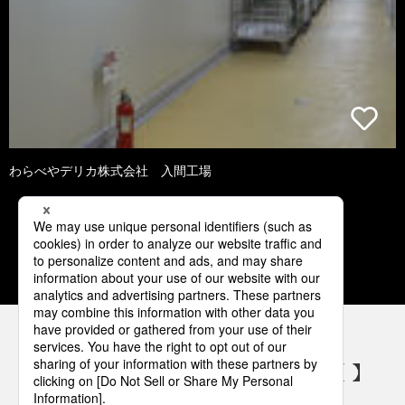
わらべやデリカ株式会社 入間工場
1
2
3
4
5
パナソニックの電気設備 SNSアカウント