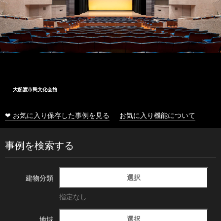
大船渡市民文化会館
❤ お気に入り保存した事例を見る
お気に入り機能について
事例を検索する
選択
建物分類
指定なし
選択
地域