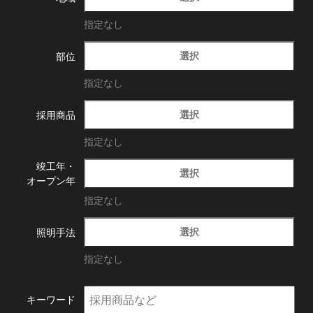
指定なし
選択
部位
指定なし
選択
採用商品
指定なし
竣工年・
選択
オープン年
指定なし
選択
照明手法
指定なし
キーワード