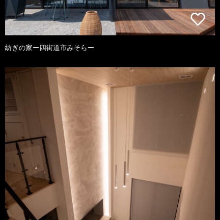
紡ぎの家ー四街道市みそらー