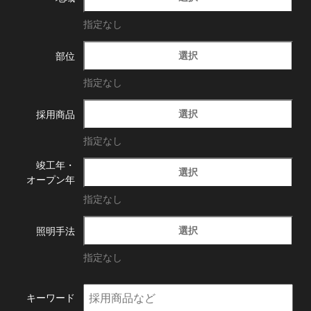
指定なし
選択
部位
指定なし
選択
採用商品
指定なし
竣工年・
選択
オープン年
指定なし
選択
照明手法
指定なし
キーワード