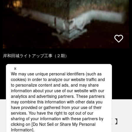
岸和田城ライトアップ工事（２期）
1
2
3
4
5
パナソニックの電気設備 SNSアカウント