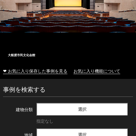
大船渡市民文化会館
❤ お気に入り保存した事例を見る
お気に入り機能について
事例を検索する
選択
建物分類
指定なし
選択
地域