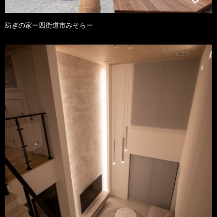
紡ぎの家ー四街道市みそらー