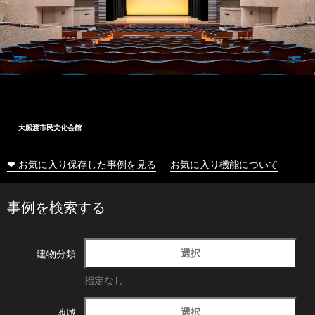
大船渡市民文化会館
❤ お気に入り保存した事例を見る
お気に入り機能について
事例を検索する
選択
建物分類
指定なし
選択
地域