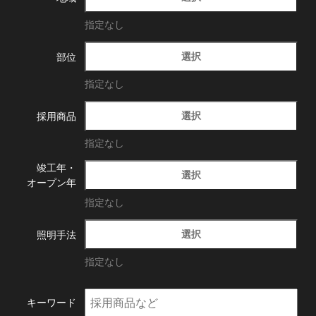
指定なし
選択
部位
指定なし
選択
採用商品
指定なし
竣工年・
選択
オープン年
指定なし
選択
照明手法
指定なし
キーワード