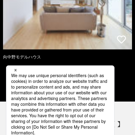
向中野モデルハウス
1
2
3
4
5
パナソニックの電気設備 SNSアカウント