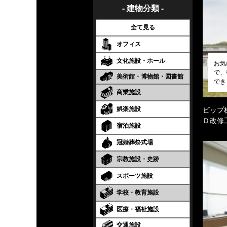
- 建物分類 -
全て見る
オフィス
文化施設・ホール
お気
で、
美術館・博物館・図書館
でき
商業施設
娯楽施設
ピップ
Ｄ改修
宿泊施設
冠婚葬祭式場
宗教施設・史跡
スポーツ施設
学校・教育施設
医療・福祉施設
交通施設