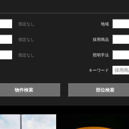
指定なし
地域
指定なし
採用商品
指定なし
照明手法
キーワード
物件検索
部位検索