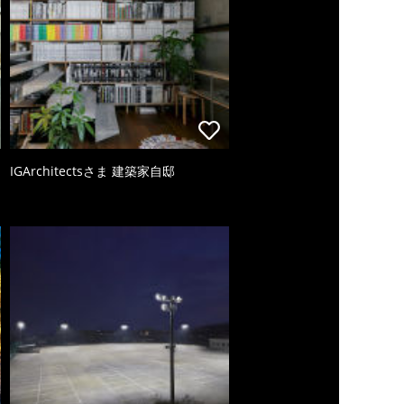
IGArchitectsさま 建築家自邸