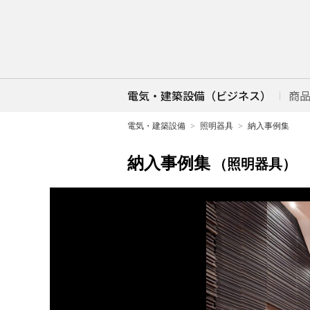
電気・建築設備（ビジネス）
商
電気・建築設備
照明器具
納入事例集
納入事例集
（照明器具）