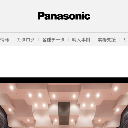
品情報
カタログ
各種データ
納入事例
業務支援
サ