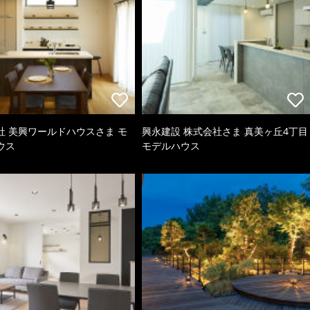
社 美興ワールドハウスさま モ
興永建設 株式会社さま 真美ヶ丘4丁目
ウス
モデルハウス