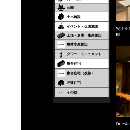
公園
土木施設
イベント・仮設施設
安江怜
邸
工場・倉庫・生産施設
農林水産施設
タワー・モニュメント
集合住宅
集合住宅（改修）
戸建住宅
その他
Duesta