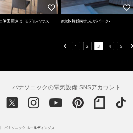
社伊田屋さま モデルハウス
atick-舞鶴赤れんがパーク-
1
2
3
4
5
パナソニックの電気設備 SNSアカウント
パナソニック ホールディングス