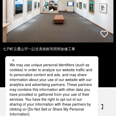
七戸町立鷹山宇一記念美術館等照明改修工事
1
2
3
4
5
パナソニックの電気設備 SNSアカウント