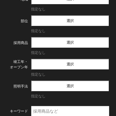
指定なし
選択
部位
指定なし
選択
採用商品
指定なし
竣工年・
選択
オープン年
指定なし
選択
照明手法
指定なし
キーワード