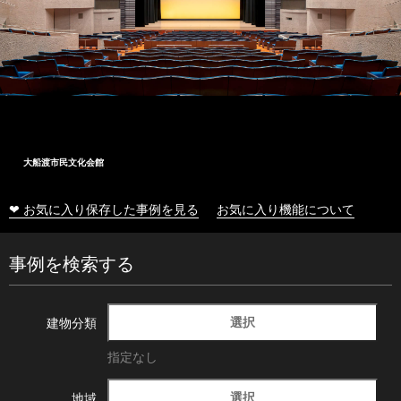
大船渡市民文化会館
❤ お気に入り保存した事例を見る
お気に入り機能について
事例を検索する
選択
建物分類
指定なし
選択
地域