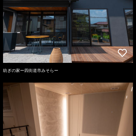
紡ぎの家ー四街道市みそらー