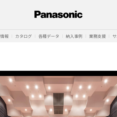
品情報
カタログ
各種データ
納入事例
業務支援
サ