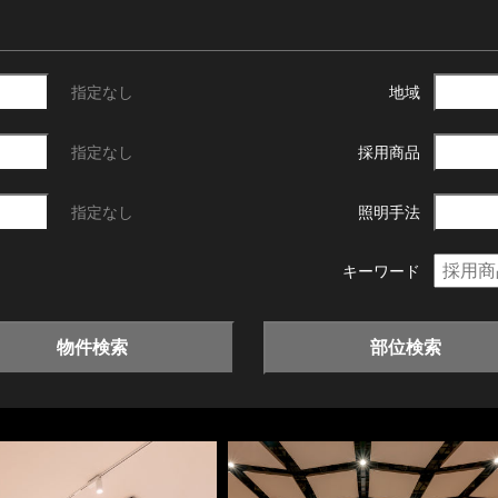
指定なし
地域
指定なし
採用商品
指定なし
照明手法
キーワード
物件検索
部位検索