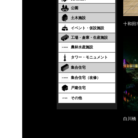
公園
土木施設
十和田
イベント・仮設施設
工場・倉庫・生産施設
農林水産施設
タワー・モニュメント
集合住宅
集合住宅（改修）
戸建住宅
その他
白川橋