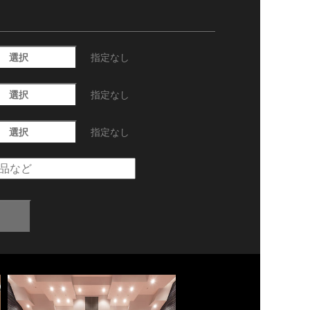
選択
指定なし
選択
指定なし
選択
指定なし