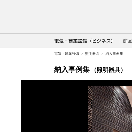
電気・建築設備（ビジネス）
商
電気・建築設備
照明器具
納入事例集
納入事例集
（照明器具）