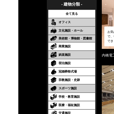
- 建物分類 -
全て見る
オフィス
文化施設・ホール
お気
で、
美術館・博物館・図書館
でき
商業施設
娯楽施設
内橋電
宿泊施設
冠婚葬祭式場
宗教施設・史跡
スポーツ施設
学校・教育施設
医療・福祉施設
交通施設