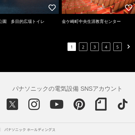
公園 多目的広場トイレ
金ケ崎町中央生涯教育センター
1
2
3
4
5
パナソニックの電気設備 SNSアカウント
パナソニック ホールディングス