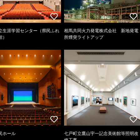
立生涯学習センター（県民ふれ
相馬共同火力発電株式会社 新地発電
館）
所煙突ライトアップ
民ホール
七戸町立鷹山宇一記念美術館等照明改
修工事