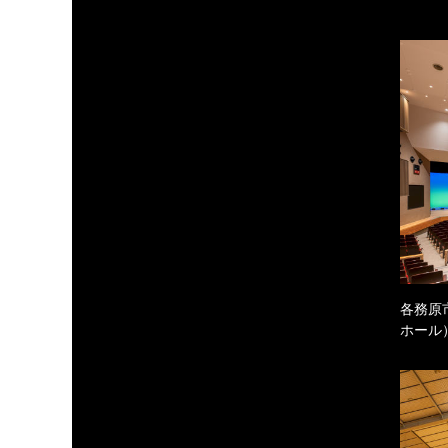
各務原
ホール