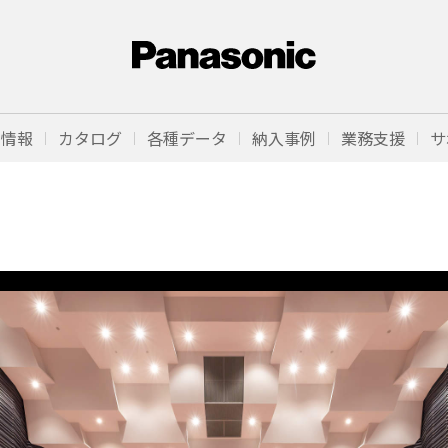
品情報
カタログ
各種データ
納入事例
業務支援
サ