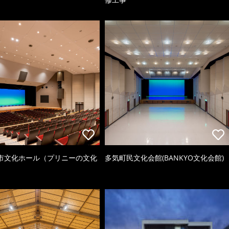
市文化ホール（プリニーの文化
多気町民文化会館(BANKYO文化会館)
）