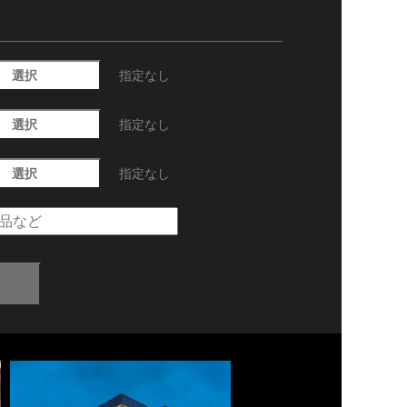
選択
指定なし
選択
指定なし
選択
指定なし