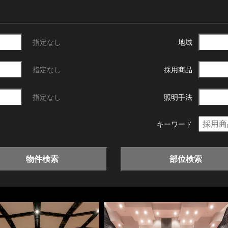
指定なし
地域
指定なし
採用商品
指定なし
照明手法
キーワード
物件検索
部位検索