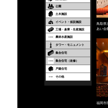
公園
土木施設
イベント・仮設施設
鳥取県
あい会
工場・倉庫・生産施設
農林水産施設
タワー・モニュメント
集合住宅
集合住宅（改修）
戸建住宅
その他
福岡市