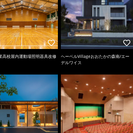
業高校屋内運動場照明器具改修
ヘーベルVillageおおたかの森南/エー
デルワイス