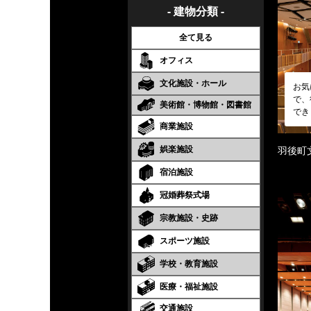
- 建物分類 -
全て見る
オフィス
文化施設・ホール
お気
で、
美術館・博物館・図書館
でき
商業施設
娯楽施設
羽後町
宿泊施設
冠婚葬祭式場
宗教施設・史跡
スポーツ施設
学校・教育施設
医療・福祉施設
交通施設