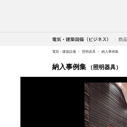
電気・建築設備（ビジネス）
商
電気・建築設備
照明器具
納入事例集
納入事例集
（照明器具）