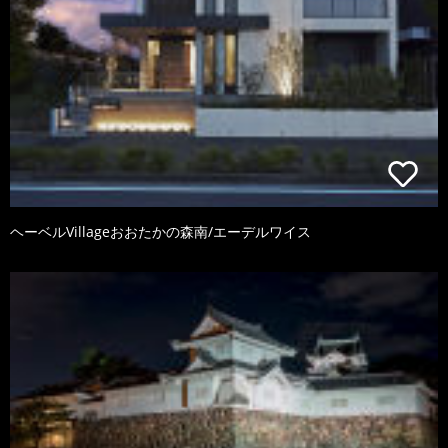
ヘーベルVillageおおたかの森南/エーデルワイス