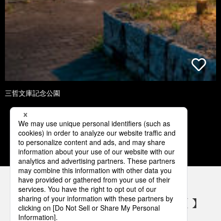
三哲文庫記念公園
1
2
3
4
5
パナソニックの電気設備 SNSアカウント