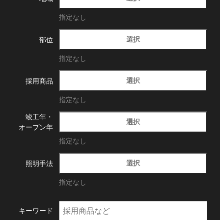
指定なし
選択
部位
指定なし
選択
採用商品
指定なし
竣工年・
選択
オープン年
指定なし
選択
照明手法
指定なし
キーワード