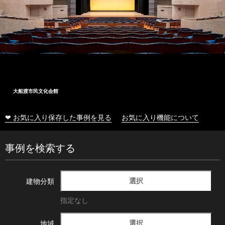
大船渡市民文化会館
❤ お気に入り保存した事例を見る
お気に入り機能について
事例を検索する
選択
建物分類
指定なし
選択
地域