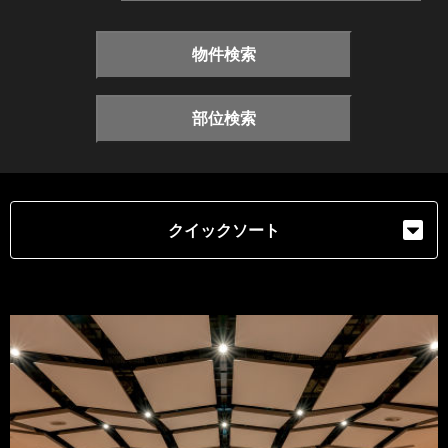
物件検索
部位検索
クイックソート