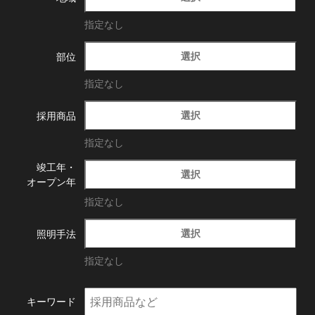
指定なし
選択
部位
指定なし
選択
採用商品
指定なし
竣工年・
選択
オープン年
指定なし
選択
照明手法
指定なし
キーワード