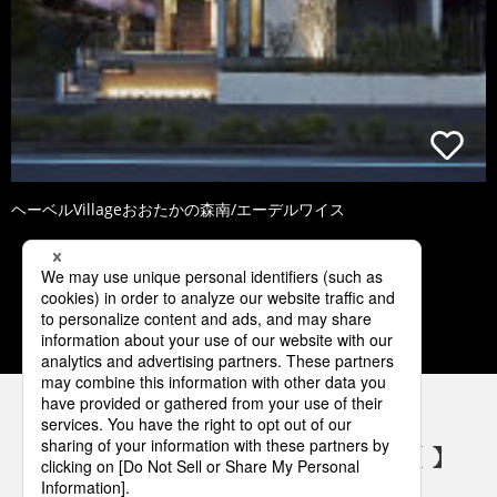
ヘーベルVillageおおたかの森南/エーデルワイス
1
2
3
4
5
パナソニックの電気設備 SNSアカウント