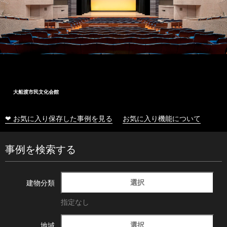
大船渡市民文化会館
❤ お気に入り保存した事例を見る
お気に入り機能について
事例を検索する
選択
建物分類
指定なし
選択
地域