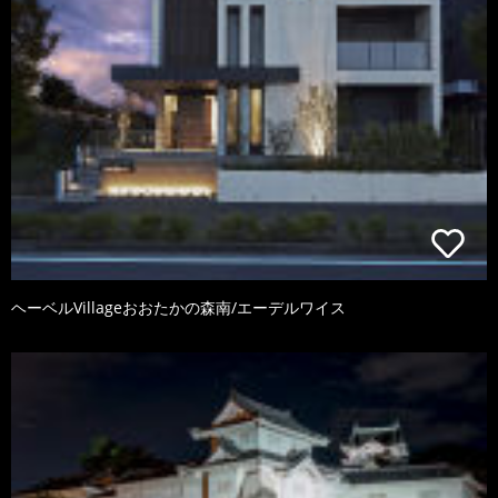
ヘーベルVillageおおたかの森南/エーデルワイス