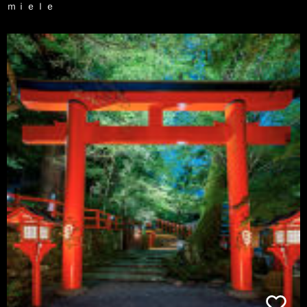
ｍｉｅｌｅ