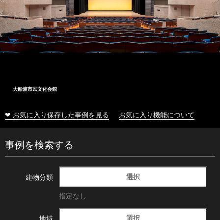
大船渡市民文化会館
❤ お気に入り保存した事例を見る
お気に入り機能について
事例を検索する
選択
建物分類
指定なし
選択
地域