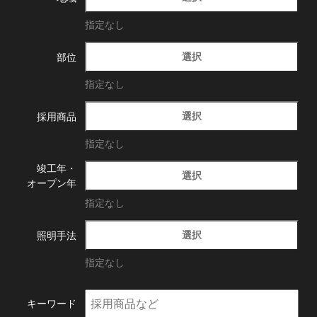
指定なし
選択
部位
指定なし
選択
採用商品
指定なし
竣工年・
選択
オープン年
指定なし
選択
照明手法
指定なし
キーワード