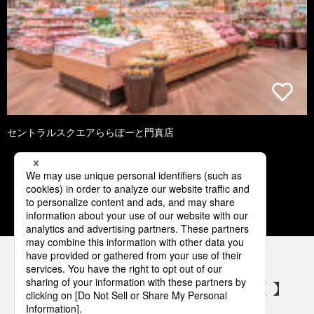
セントラルスクエアららぽーと門真店
1
2
3
4
5
パナソニックの電気設備 SNSアカウント