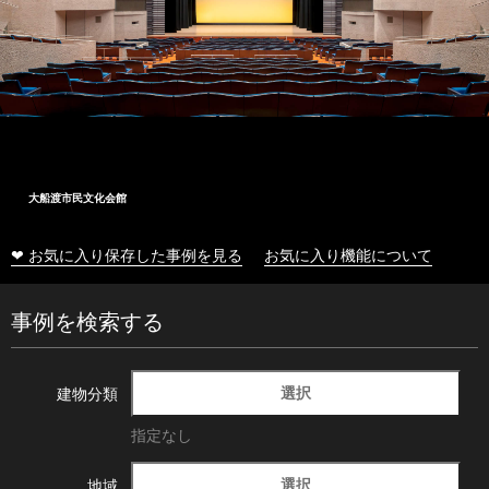
大船渡市民文化会館
❤ お気に入り保存した事例を見る
お気に入り機能について
事例を検索する
選択
建物分類
指定なし
選択
地域