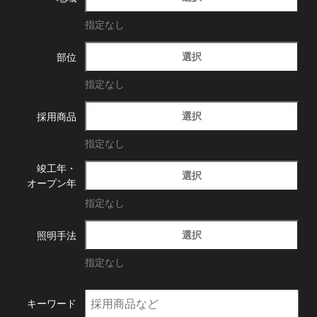
指定なし
選択
部位
指定なし
選択
採用商品
指定なし
竣工年・
選択
オープン年
指定なし
選択
照明手法
指定なし
キーワード