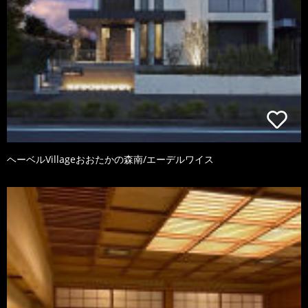
ヘーベルVillageおおたかの森南/エーデルワイス