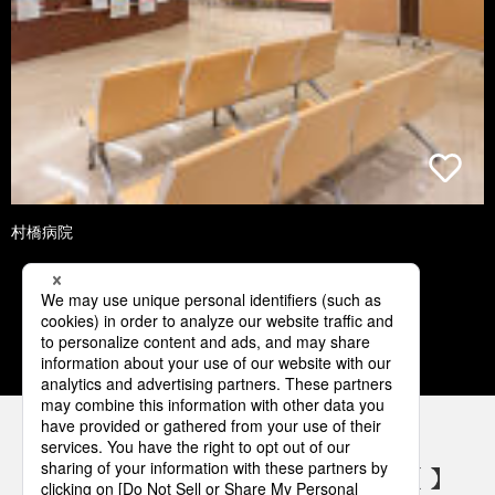
村橋病院
1
2
3
4
5
パナソニックの電気設備 SNSアカウント