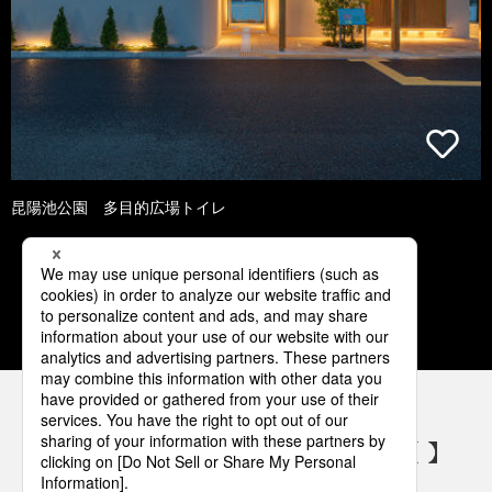
昆陽池公園 多目的広場トイレ
1
2
3
4
5
パナソニックの電気設備 SNSアカウント