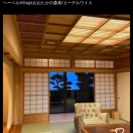
ヘーベルVillageおおたかの森南/エーデルワイス