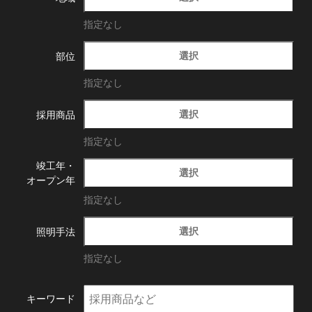
指定なし
選択
部位
指定なし
選択
採用商品
指定なし
竣工年・
選択
オープン年
指定なし
選択
照明手法
指定なし
キーワード