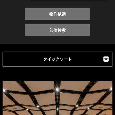
物件検索
部位検索
クイックソート