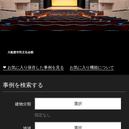
大船渡市民文化会館
❤ お気に入り保存した事例を見る
お気に入り機能について
事例を検索する
選択
建物分類
指定なし
選択
地域