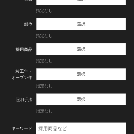
指定なし
選択
部位
指定なし
選択
採用商品
指定なし
竣工年・
選択
オープン年
指定なし
選択
照明手法
指定なし
キーワード