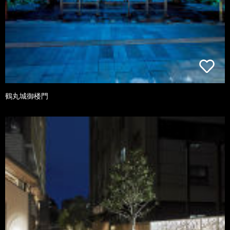
鶴丸城御楼門