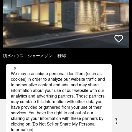
積水ハウス シャーメゾン I様邸
1
2
3
4
5
パナソニックの電気設備 SNSアカウント