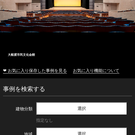
大船渡市民文化会館
❤ お気に入り保存した事例を見る
お気に入り機能について
事例を検索する
選択
建物分類
指定なし
選択
地域