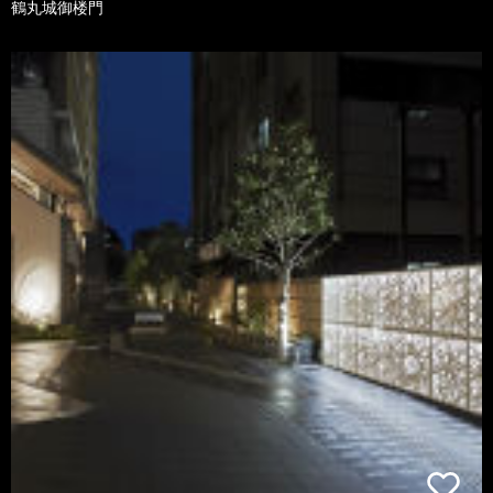
鶴丸城御楼門