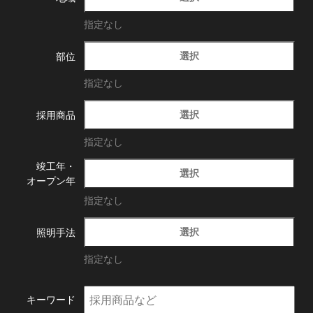
指定なし
選択
部位
指定なし
選択
採用商品
指定なし
竣工年・
選択
オープン年
指定なし
選択
照明手法
指定なし
キーワード