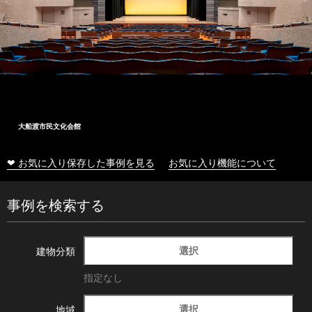
大船渡市民文化会館
❤ お気に入り保存した事例を見る
お気に入り機能について
事例を検索する
選択
建物分類
指定なし
選択
地域