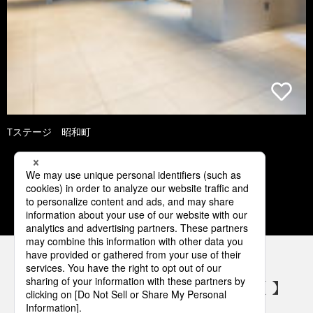
Tステージ 昭和町
2
3
4
5
6
パナソニックの電気設備 SNSアカウント