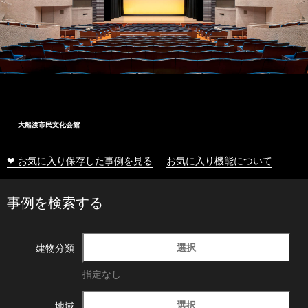
大船渡市民文化会館
❤ お気に入り保存した事例を見る
お気に入り機能について
事例を検索する
選択
建物分類
指定なし
選択
地域