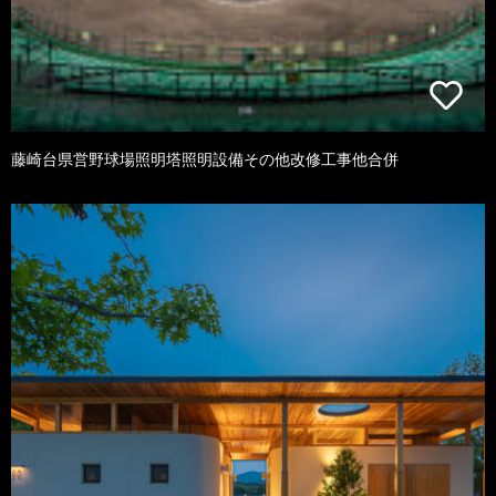
藤崎台県営野球場照明塔照明設備その他改修工事他合併