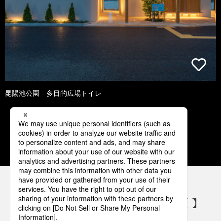
昆陽池公園 多目的広場トイレ
1
2
3
4
5
パナソニックの電気設備 SNSアカウント