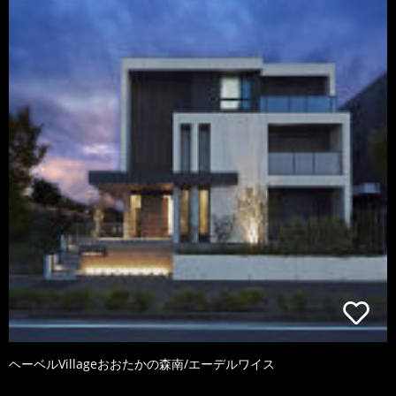
ヘーベルVillageおおたかの森南/エーデルワイス