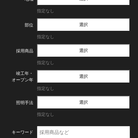
指定なし
選択
部位
指定なし
選択
採用商品
指定なし
竣工年・
選択
オープン年
指定なし
選択
照明手法
指定なし
キーワード