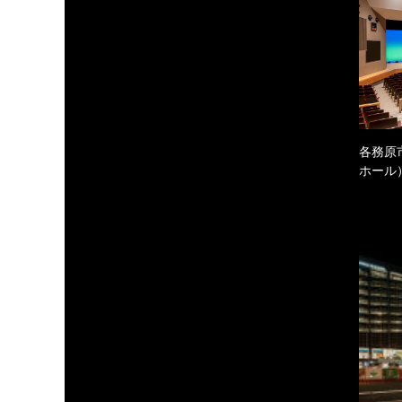
各務原
ホール