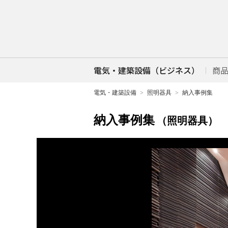
電気・建築設備（ビジネス）
商
電気・建築設備
照明器具
納入事例集
納入事例集
（照明器具）