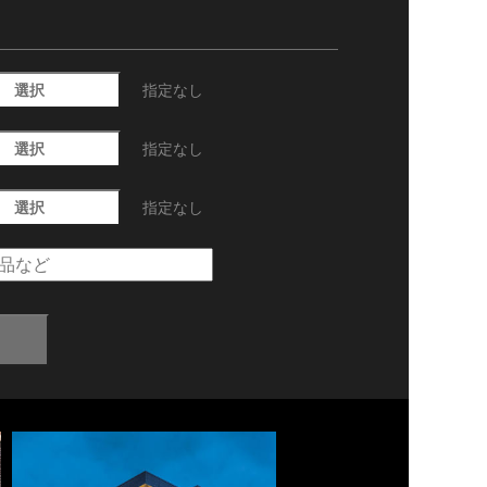
選択
指定なし
選択
指定なし
選択
指定なし