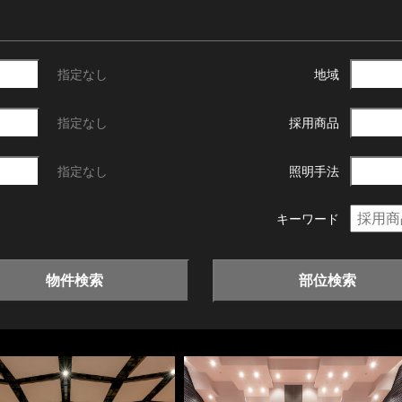
指定なし
地域
指定なし
採用商品
指定なし
照明手法
キーワード
物件検索
部位検索