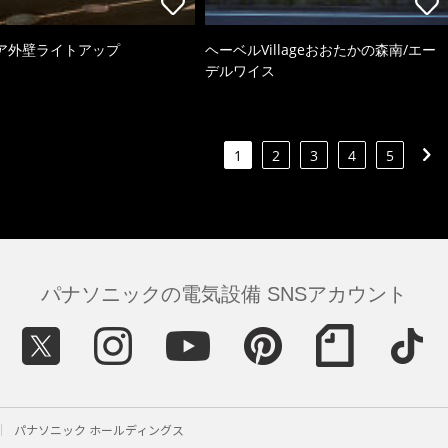
ア外壁ライトアップ
ヘーベルVillageおおたかの森南/エー
デルワイス
1
2
3
4
5
パナソニックの電気設備 SNSアカウント
パナソニック ホールディングス