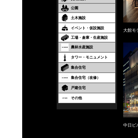
公園
土木施設
イベント・仮設施設
大館モ
工場・倉庫・生産施設
農林水産施設
タワー・モニュメント
集合住宅
集合住宅（改修）
戸建住宅
その他
中日ビ