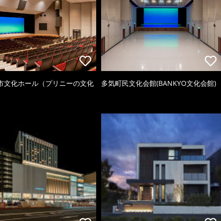
市文化ホール（プリニーの文化
多気町民文化会館(BANKYO文化会館)
）