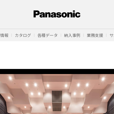
品情報
カタログ
各種データ
納入事例
業務支援
サ