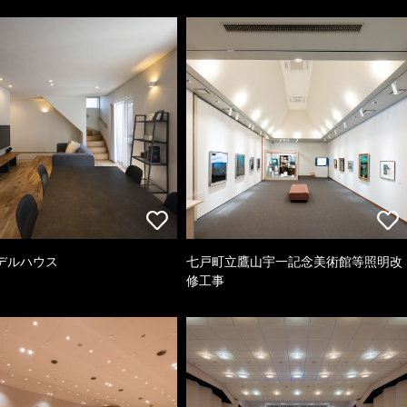
デルハウス
七戸町立鷹山宇一記念美術館等照明改
修工事