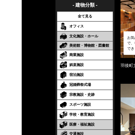
- 建物分類 -
全て見る
オフィス
文化施設・ホール
お気
で、
美術館・博物館・図書館
でき
商業施設
娯楽施設
羽後町
宿泊施設
冠婚葬祭式場
宗教施設・史跡
スポーツ施設
学校・教育施設
医療・福祉施設
交通施設